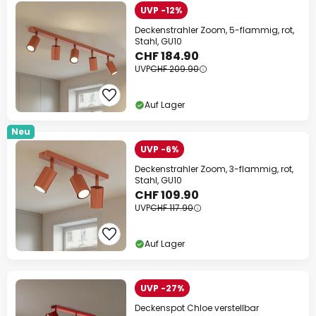
UVP -12%
Deckenstrahler Zoom, 5-flammig, rot,
Stahl, GU10
CHF 184.90
UVP
CHF 209.90
Auf Lager
Neu
UVP -6%
Deckenstrahler Zoom, 3-flammig, rot,
Stahl, GU10
CHF 109.90
UVP
CHF 117.90
Auf Lager
UVP -27%
Deckenspot Chloe verstellbar