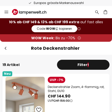
50 Tage kostenlose Retoure
Zum
Inhalt
springen
10% ab CHF 149 & 13% ab CHF 199 extra
auf fast alles
Code:
WOW
kopieren
he
WOW Week:
Bis zu -70%
Rote Deckenstrahler
19 Artikel
Filter
1
Neu
UVP -7%
Deckenstrahler Zoom, 4-flammig, rot,
Stahl, GU10
CHF 144.90
UVP
CHF 156.90