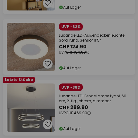
Auf Lager
UVP -32%
Lucande LED-Außendeckenleuchte
Sora, rund, Sensor, IP54
CHF 124.90
UVP
CHF 184.90
Auf Lager
Letzte Stücke
UVP -38%
Lucande LED-Pendellampe Lyani, 60
cm, 2-flg., chrom, dimmbar
CHF 289.90
UVP
CHF 469.90
Auf Lager