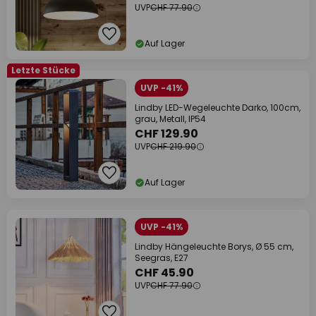
UVP
CHF 77.90
Auf Lager
Letzte Stücke
UVP -41%
Lindby LED-Wegeleuchte Darko, 100cm,
grau, Metall, IP54
CHF 129.90
UVP
CHF 219.90
Auf Lager
UVP -41%
Lindby Hängeleuchte Borys, Ø 55 cm,
Seegras, E27
CHF 45.90
UVP
CHF 77.90