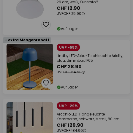
26 cm, weiß, Kunststoff
CHF 12.90
UVP
CHF 25.90
Auf Lager
+ extra Mengenrabatt
UVP -55%
Lindby LED-Akku-Tischleuchte Arietty,
blau, dimmbar, IP65
CHF 28.90
UVP
CHF 64.90
Auf Lager
UVP -29%
Arcchio LED-Hängeleuchte
Kammeron, schwarz, Metall, 80 cm
CHF 129.90
UVP
CHF 184.90