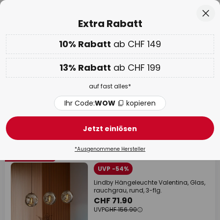
50 Tage kostenlose Retoure
Zum
Sch
Extra Rabatt
Inhalt
springen
10% Rabatt
ab CHF 149
Nur
02D 19H 14M 01S
10% ab CHF 149 & 13% ab CHF 199 extra
auf fast alles
he
13% Rabatt
ab CHF 199
Code:
WOW
kopieren
auf fast alles*
WOW Week:
Bis zu -70%
Ihr Code:
WOW
kopieren
Outlet B2B
Jetzt einlösen
863 Artikel
Filter
*Ausgenommene Hersteller
Letzte Stücke
UVP -54%
Lindby Hängeleuchte Valentina, Glas,
rauchgrau, rund, 3-flg.
CHF 71.90
UVP
CHF 156.90