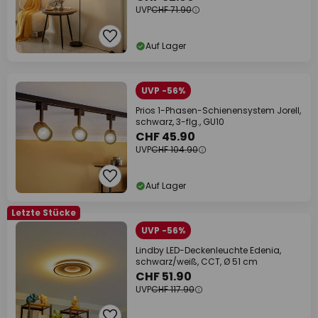
UVP
CHF 71.90
Auf Lager
UVP -56%
Prios 1-Phasen-Schienensystem Jorell,
schwarz, 3-flg., GU10
CHF 45.90
UVP
CHF 104.90
Auf Lager
Letzte Stücke
UVP -56%
Lindby LED-Deckenleuchte Edenia,
schwarz/weiß, CCT, Ø 51 cm
CHF 51.90
UVP
CHF 117.90