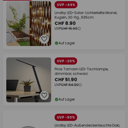
UVP -44%
Lindby LED-Solar-Lichterkette Mionel,
Kugeln, 30-flg., 635cm
CHF 8.90
UVP
CHF 15.90
Auf Lager
UVP -20%
Prios Tamarin LED-Tischlampe,
dimmbar, schwarz
CHF 51.90
UVP
CHF 64.90
Auf Lager
UVP -50%
Lindby LED-Außendeckenleuchte Doki,