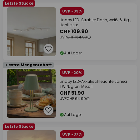
Letzte Stücke
UVP -33%
Lindby LED-Strahler Eldrin, weiß, 6-flg.,
Lichtleiste
CHF 109.90
UVP
CHF 164.90
Auf Lager
+ extra Mengenrabatt
UVP -20%
Lindby LED-Akkutischleuchte Janea
TWIN, grün, Metall
CHF 51.90
UVP
CHF 64.90
Auf Lager
Letzte Stücke
UVP -37%