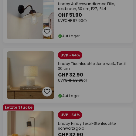
Lindby Außenwandlampe Filip,
rostbraun, 30 cm, E27, IP44
CHF 51.90
UVP
CHF 97.90
Auf Lager
UVP -44%
Lindby Tischleuchte Jone, weiß, Textil,
30 cm
CHF 32.90
UVP
CHF 58.90
Auf Lager
Letzte Stücke
UVP -54%
Lindby Hinay Textil-Stehleuchte
schwarz/gold
CHF 32.90