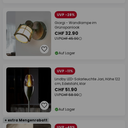
UVP -28%
Giorgi - Wandlampe im
Grünspanlook
CHF 32.90
UVP
CHF 45.90
Auf Lager
UVP -11%
Lindby LED-Solarleuchte Jari, Höhe 122
cm, Edelstahl, klar
CHF 51.90
UVP
CHF 58.90
Auf Lager
+ extra Mengenrabatt
UVP -49%