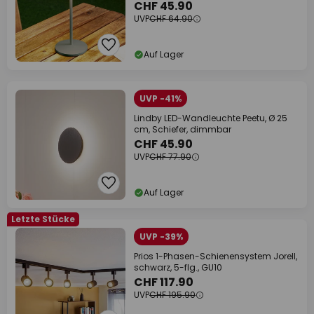
CHF 45.90
UVP
CHF 64.90
Auf Lager
UVP -41%
Lindby LED-Wandleuchte Peetu, Ø 25
cm, Schiefer, dimmbar
CHF 45.90
UVP
CHF 77.90
Auf Lager
Letzte Stücke
UVP -39%
Prios 1-Phasen-Schienensystem Jorell,
schwarz, 5-flg., GU10
CHF 117.90
UVP
CHF 195.90