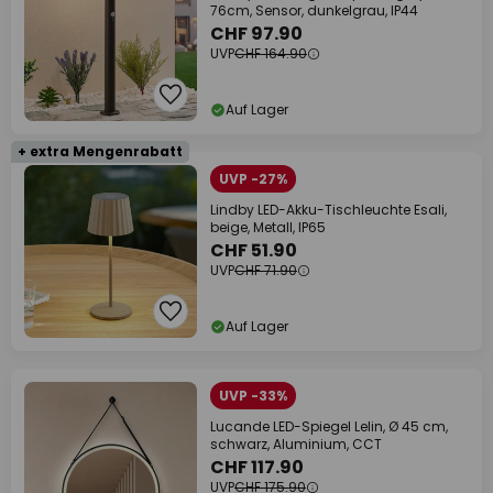
76cm, Sensor, dunkelgrau, IP44
CHF 97.90
UVP
CHF 164.90
Auf Lager
+ extra Mengenrabatt
UVP -27%
Lindby LED-Akku-Tischleuchte Esali,
beige, Metall, IP65
CHF 51.90
UVP
CHF 71.90
Auf Lager
UVP -33%
Lucande LED-Spiegel Lelin, Ø 45 cm,
schwarz, Aluminium, CCT
CHF 117.90
UVP
CHF 175.90