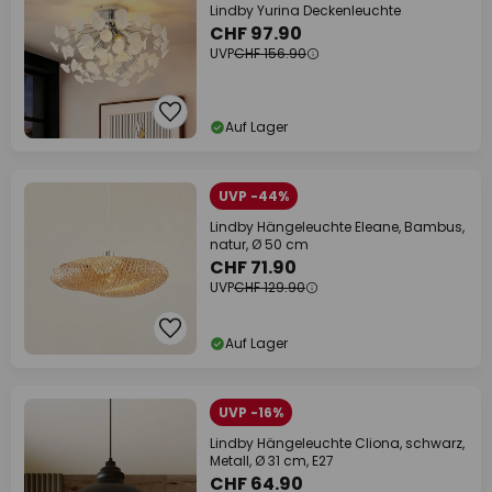
Lindby Yurina Deckenleuchte
CHF 97.90
UVP
CHF 156.90
Auf Lager
UVP -44%
Lindby Hängeleuchte Eleane, Bambus,
natur, Ø 50 cm
CHF 71.90
UVP
CHF 129.90
Auf Lager
UVP -16%
Lindby Hängeleuchte Cliona, schwarz,
Metall, Ø 31 cm, E27
CHF 64.90