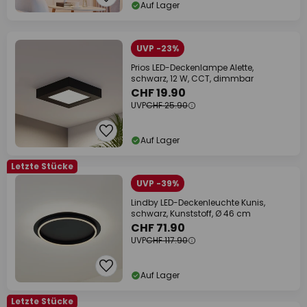
Auf Lager
UVP -23%
Prios LED-Deckenlampe Alette,
schwarz, 12 W, CCT, dimmbar
CHF 19.90
UVP
CHF 25.90
Auf Lager
Letzte Stücke
UVP -39%
Lindby LED-Deckenleuchte Kunis,
schwarz, Kunststoff, Ø 46 cm
CHF 71.90
UVP
CHF 117.90
Auf Lager
Letzte Stücke