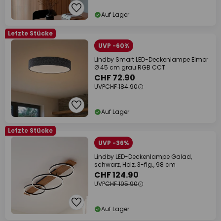
Auf Lager
Letzte Stücke
UVP -60%
Lindby Smart LED-Deckenlampe Elmor
Ø 45 cm grau RGB CCT
CHF 72.90
UVP
CHF 184.90
Auf Lager
Letzte Stücke
UVP -36%
Lindby LED-Deckenlampe Galad,
schwarz, Holz, 3-flg., 98 cm
CHF 124.90
UVP
CHF 195.90
Auf Lager