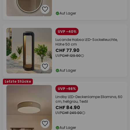
Auf Lager
UVP -40%
Lucande Habsa LED-Sockelleuchte,
Höhe 50 cm
CHF 77.90
UVP
CHF 129.90
Auf Lager
Letzte Stücke
UVP -66%
Lindby LED-Deckenlampe Ellamina, 60
cm, hellgrau, Textil
CHF 84.90
UVP
CHF 249.90
Auf Lager