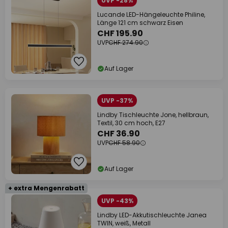
UVP -28%
Lucande LED-Hängeleuchte Philine,
Länge 121 cm schwarz Eisen
CHF 195.90
UVP
CHF 274.90
Auf Lager
UVP -37%
Lindby Tischleuchte Jone, hellbraun,
Textil, 30 cm hoch, E27
CHF 36.90
UVP
CHF 58.90
Auf Lager
+ extra Mengenrabatt
UVP -43%
Lindby LED-Akkutischleuchte Janea
TWIN, weiß, Metall