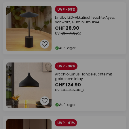
UVP -59%
Lindby LED-Akkutischleuchte Ayva,
schwarz, Aluminium, IP44
CHF 28.90
UVP
CHF 71.90
Auf Lager
UVP -36%
Arcchio Lunus Hängeleuchte mit
goldenem Inlay
CHF 124.90
UVP
CHF 195.90
Auf Lager
UVP -41%