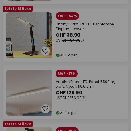
Letzte Stücke
UVP -54%
Lindby Ludmilla LED-Tischlampe,
Display, schwarz
CHF 38.90
UVP
CHF 84.90
Auf Lager
UVP -17%
Arcchio Enora LED-Panel, 5500lm,
weiß, Metall, 119,5 cm
CHF 129.90
UVP
CHF 156.90
Auf Lager
Letzte Stücke