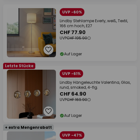
UVP -60%
Lindby Stehlampe Everly, weiß, Textil,
166 cm hoch, E27
CHF 77.90
UVP
CHF 195.90
Auf Lager
Letzte Stücke
UVP -61%
Lindby Hängeleuchte Valentina, Glas,
rund, smoked, 4-flg.
CHF 64.90
UVP
CHF 169.90
Auf Lager
+ extra Mengenrabatt
UVP -47%