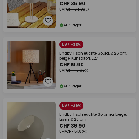
CHF 36.90
UVP
CHF 64.90
Auf Lager
UVP -33%
Lindby Tischleuchte Soula, Ø 26 cm,
beige, Kunststoff, E27
CHF 51.90
UVP
CHF 77.90
Auf Lager
UVP -29%
Lindby Tischleuchte Solomia, beige,
Eisen, Ø 20 cm
CHF 36.90
UVP
CHF 51.90