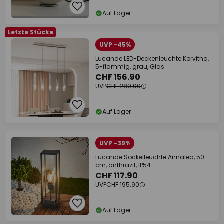
Auf Lager
Letzte Stücke
UVP -45%
Lucande LED-Deckenleuchte Korvitha,
5-flammig, grau, Glas
CHF 156.90
UVP
CHF 289.90
Auf Lager
UVP -39%
Lucande Sockelleuchte Annalea, 50
cm, anthrazit, IP54
CHF 117.90
UVP
CHF 195.90
Auf Lager