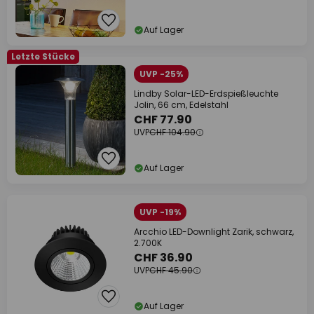
Auf Lager
Letzte Stücke
UVP -25%
Lindby Solar-LED-Erdspießleuchte
Jolin, 66 cm, Edelstahl
CHF 77.90
UVP
CHF 104.90
Auf Lager
UVP -19%
Arcchio LED-Downlight Zarik, schwarz,
2.700K
CHF 36.90
UVP
CHF 45.90
Auf Lager