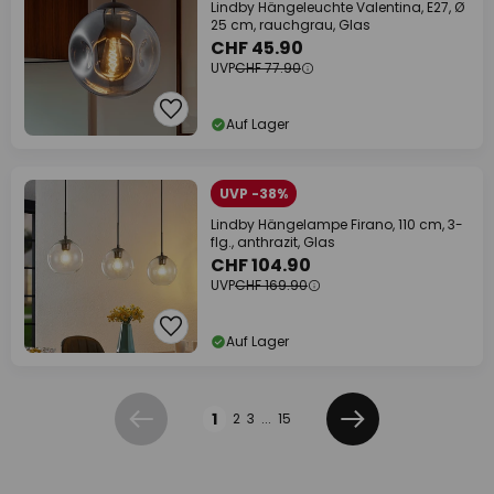
Lindby Hängeleuchte Valentina, E27, Ø
25 cm, rauchgrau, Glas
CHF 45.90
UVP
CHF 77.90
Auf Lager
UVP -38%
Lindby Hängelampe Firano, 110 cm, 3-
flg., anthrazit, Glas
CHF 104.90
UVP
CHF 169.90
Auf Lager
Seite
1
2
3
...
15
Zurück
Weiter