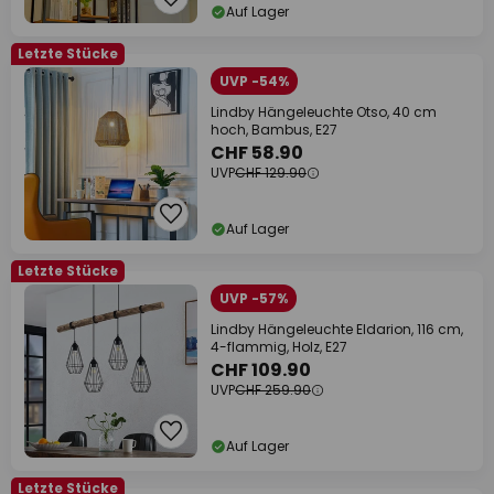
Auf Lager
Letzte Stücke
UVP -54%
Lindby Hängeleuchte Otso, 40 cm
hoch, Bambus, E27
CHF 58.90
UVP
CHF 129.90
Auf Lager
Letzte Stücke
UVP -57%
Lindby Hängeleuchte Eldarion, 116 cm,
4-flammig, Holz, E27
CHF 109.90
UVP
CHF 259.90
Auf Lager
Letzte Stücke