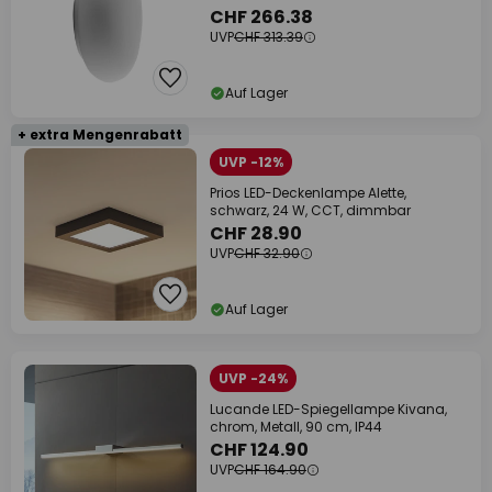
CHF 266.38
UVP
CHF 313.39
Auf Lager
+ extra Mengenrabatt
UVP -12%
Prios LED-Deckenlampe Alette,
schwarz, 24 W, CCT, dimmbar
CHF 28.90
UVP
CHF 32.90
Auf Lager
UVP -24%
Lucande LED-Spiegellampe Kivana,
chrom, Metall, 90 cm, IP44
CHF 124.90
UVP
CHF 164.90