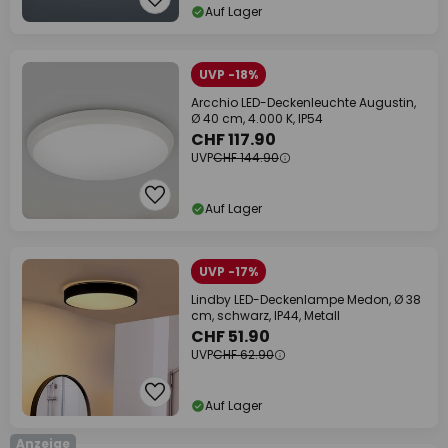
Auf Lager
UVP -18%
Arcchio LED-Deckenleuchte Augustin,
Ø 40 cm, 4.000 K, IP54
CHF 117.90
UVP
CHF 144.90
Auf Lager
UVP -17%
Lindby LED-Deckenlampe Medon, Ø 38
cm, schwarz, IP44, Metall
CHF 51.90
UVP
CHF 62.90
Auf Lager
Anzeige