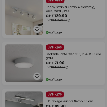
UVP -48%
Lindby Strahler Kardo, 4-flammig,
weiß, Metall, IP44
CHF 129.90
UVP
CHF 249.90
Auf Lager
UVP -26%
Deckenleuchte Cleo 300, IP54, Ø 30 cm
grau
CHF 71.90
UVP
CHF 97.90
Auf Lager
UVP -27%
LED-Spiegelleuchte Nemo, 30 cm
CHF 45.90