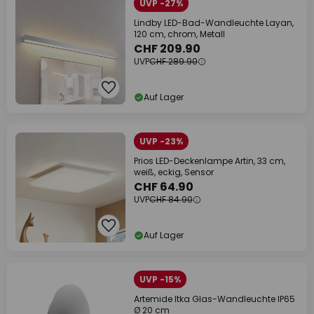
UVP -27%
Lindby LED-Bad-Wandleuchte Layan,
120 cm, chrom, Metall
CHF 209.90
UVP
CHF 289.90
Auf Lager
UVP -23%
Prios LED-Deckenlampe Artin, 33 cm,
weiß, eckig, Sensor
CHF 64.90
UVP
CHF 84.90
Auf Lager
UVP -15%
Artemide Itka Glas-Wandleuchte IP65
Ø 20 cm