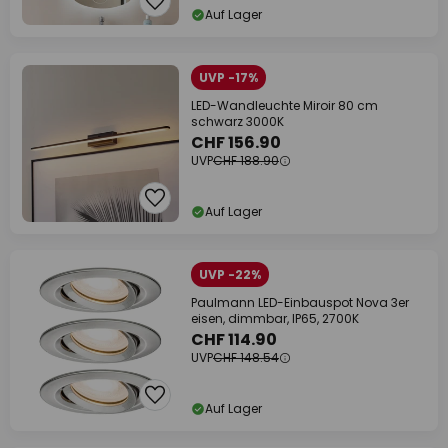
Auf Lager
UVP -17%
LED-Wandleuchte Miroir 80 cm
schwarz 3000K
CHF 156.90
UVP
CHF 188.90
Auf Lager
UVP -22%
Paulmann LED-Einbauspot Nova 3er
eisen, dimmbar, IP65, 2700K
CHF 114.90
UVP
CHF 148.54
Auf Lager