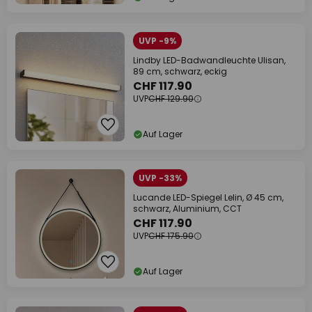
UVP -9%
Lindby LED-Badwandleuchte Ulisan,
89 cm, schwarz, eckig
CHF 117.90
UVP
CHF 129.90
Auf Lager
UVP -33%
Lucande LED-Spiegel Lelin, Ø 45 cm,
schwarz, Aluminium, CCT
CHF 117.90
UVP
CHF 175.90
Auf Lager