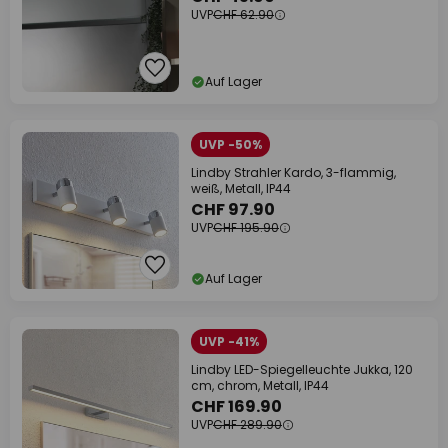
UVP
CHF 62.90
Auf Lager
UVP -50%
Lindby Strahler Kardo, 3-flammig,
weiß, Metall, IP44
CHF 97.90
UVP
CHF 195.90
Auf Lager
UVP -41%
Lindby LED-Spiegelleuchte Jukka, 120
cm, chrom, Metall, IP44
CHF 169.90
UVP
CHF 289.90