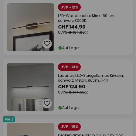
UVP -12%
LED-Wandleuchte Miroir 60 cm
schwarz 3000K
CHF 144.90
UVP
CHF 164.90
Auf Lager
UVP -13%
Lucande LED-Spiegellampe Kivana,
schwarz, Metall, 90cm, IP44
CHF 124.90
UVP
CHF 144.90
Auf Lager
Neu
UVP -15%
Deckenlampe Brix, blau, 23 cm lang,