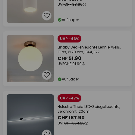
UVP
CHF 38.90
Auf Lager
UVP -43%
Lindby Deckenleuchte Lennie, weiß,
Glas, Ø 20 cm, IP44, E27
CHF 51.90
UVP
CHF 91.90
Auf Lager
UVP -47%
Helestra Theia LED-Spiegelleuchte,
verchromt 120cm
CHF 187.90
UVP
CHF 354.29