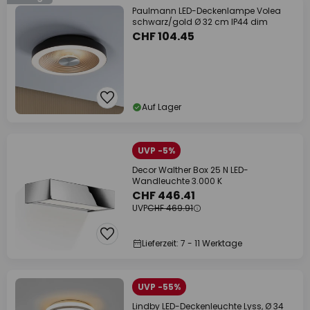
Paulmann LED-Deckenlampe Volea
schwarz/gold Ø 32 cm IP44 dim
CHF 104.45
Auf Lager
UVP -5%
Decor Walther Box 25 N LED-
Wandleuchte 3.000 K
CHF 446.41
UVP
CHF 469.91
Lieferzeit: 7 - 11 Werktage
UVP -55%
Lindby LED-Deckenleuchte Lyss, Ø 34