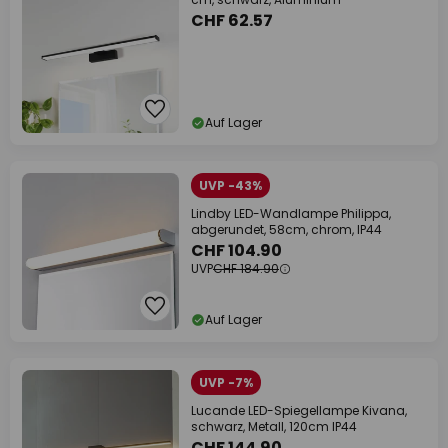
CHF 62.57
Auf Lager
UVP -43%
Lindby LED-Wandlampe Philippa,
abgerundet, 58cm, chrom, IP44
CHF 104.90
UVP
CHF 184.90
Auf Lager
UVP -7%
Lucande LED-Spiegellampe Kivana,
schwarz, Metall, 120cm IP44
CHF 144.90