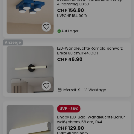
4-flammig, GX53
CHF 156.90
UVP
CHF 184.90
Auf Lager
Anzeige
LED-Wandleuchte Ramola, schwarz,
Breite 60 cm, IP44, CCT
CHF 46.90
Lieferzeit: 9 - 13 Werktage
UVP -38%
Lindby LED-Bad-Wandleuchte Elanur,
weiß/chrom, 58 cm, IP44
CHF 129.90
UVP
CHF 209.90