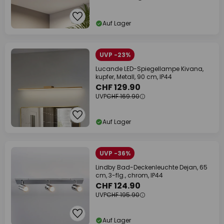
Auf Lager
UVP -23%
Lucande LED-Spiegellampe Kivana,
kupfer, Metall, 90 cm, IP44
CHF 129.90
UVP
CHF 169.90
Auf Lager
UVP -36%
Lindby Bad-Deckenleuchte Dejan, 65
cm, 3-flg., chrom, IP44
CHF 124.90
UVP
CHF 195.90
Auf Lager