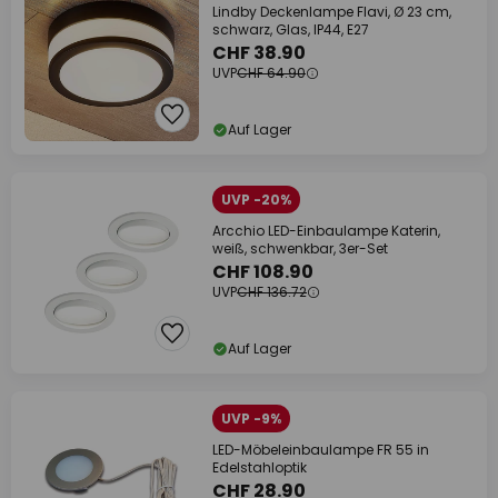
Lindby Deckenlampe Flavi, Ø 23 cm,
schwarz, Glas, IP44, E27
CHF 38.90
UVP
CHF 64.90
Auf Lager
UVP -20%
Arcchio LED-Einbaulampe Katerin,
weiß, schwenkbar, 3er-Set
CHF 108.90
UVP
CHF 136.72
Auf Lager
UVP -9%
LED-Möbeleinbaulampe FR 55 in
Edelstahloptik
CHF 28.90