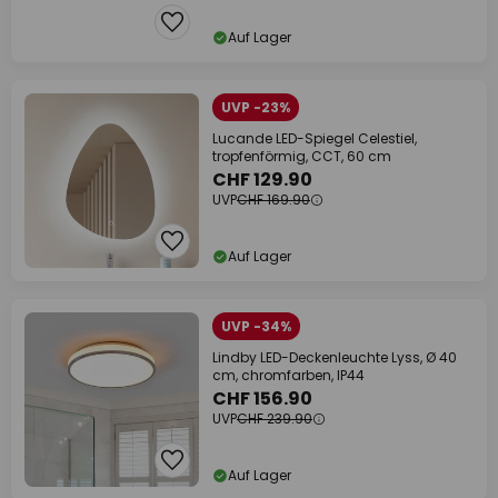
Auf Lager
UVP -23%
Lucande LED-Spiegel Celestiel,
tropfenförmig, CCT, 60 cm
CHF 129.90
UVP
CHF 169.90
Auf Lager
UVP -34%
Lindby LED-Deckenleuchte Lyss, Ø 40
cm, chromfarben, IP44
CHF 156.90
UVP
CHF 239.90
Auf Lager