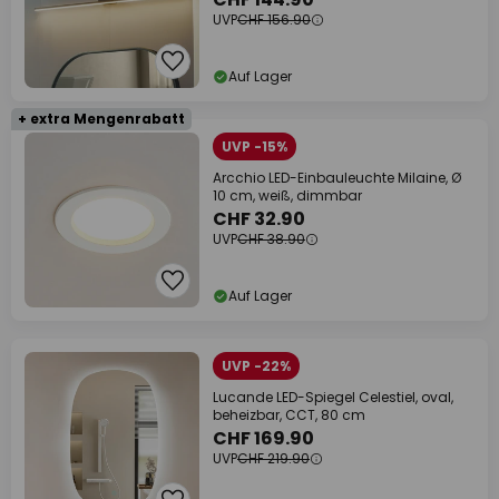
UVP
CHF 156.90
Auf Lager
+ extra Mengenrabatt
UVP -15%
Arcchio LED-Einbauleuchte Milaine, Ø
10 cm, weiß, dimmbar
CHF 32.90
UVP
CHF 38.90
Auf Lager
UVP -22%
Lucande LED-Spiegel Celestiel, oval,
beheizbar, CCT, 80 cm
CHF 169.90
UVP
CHF 219.90