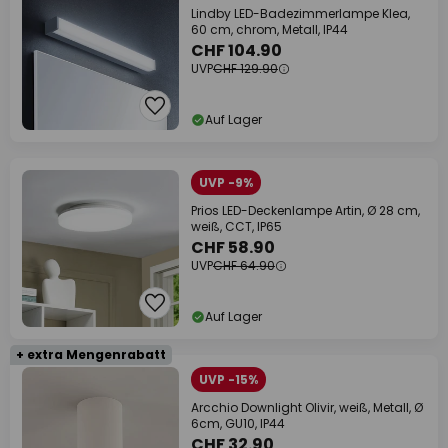
Lindby LED-Badezimmerlampe Klea,
60 cm, chrom, Metall, IP44
CHF 104.90
UVP
CHF 129.90
Auf Lager
UVP -9%
Prios LED-Deckenlampe Artin, Ø 28 cm,
weiß, CCT, IP65
CHF 58.90
UVP
CHF 64.90
Auf Lager
+ extra Mengenrabatt
UVP -15%
Arcchio Downlight Olivir, weiß, Metall, Ø
6cm, GU10, IP44
CHF 32.90