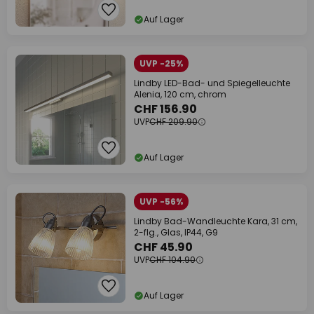
Auf Lager
UVP -25%
Lindby LED-Bad- und Spiegelleuchte
Alenia, 120 cm, chrom
CHF 156.90
UVP
CHF 209.90
Auf Lager
UVP -56%
Lindby Bad-Wandleuchte Kara, 31 cm,
2-flg., Glas, IP44, G9
CHF 45.90
UVP
CHF 104.90
Auf Lager