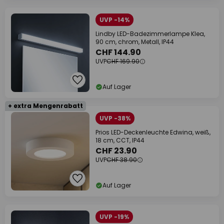
UVP -14%
Lindby LED-Badezimmerlampe Klea,
90 cm, chrom, Metall, IP44
CHF 144.90
UVP
CHF 169.90
Auf Lager
+ extra Mengenrabatt
UVP -38%
Prios LED-Deckenleuchte Edwina, weiß,
18 cm, CCT, IP44
CHF 23.90
UVP
CHF 38.90
Auf Lager
UVP -19%