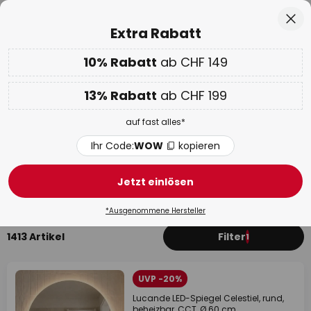
50 Tage kostenlose Retoure
Zum
Sch
Extra Rabatt
Inhalt
springen
10% Rabatt
ab CHF 149
Nur
02D 07H 19M 49S
10% ab CHF 149 & 13% ab CHF 199 extra
auf fast alles
he
13% Rabatt
ab CHF 199
Code:
WOW
kopieren
auf fast alles*
WOW Week:
Bis zu -70%
Ihr Code:
WOW
kopieren
Moderne Badezimmer Lampen
Jetzt einlösen
Wandleuchten & Spiegelleuchten
Deckenleuchte
*Ausgenommene Hersteller
1413 Artikel
Filter
1
UVP -20%
Lucande LED-Spiegel Celestiel, rund,
beheizbar, CCT, Ø 60 cm