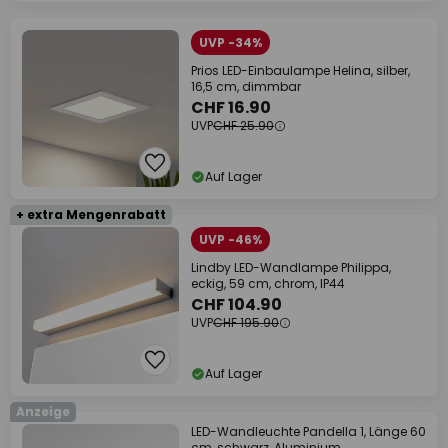
UVP -34%
Prios LED-Einbaulampe Helina, silber,
16,5 cm, dimmbar
CHF 16.90
UVP
CHF 25.90
Auf Lager
+ extra Mengenrabatt
UVP -46%
Lindby LED-Wandlampe Philippa,
eckig, 59 cm, chrom, IP44
CHF 104.90
UVP
CHF 195.90
Auf Lager
Anzeige
LED-Wandleuchte Pandella 1, Länge 60
cm, schwarz, Aluminium