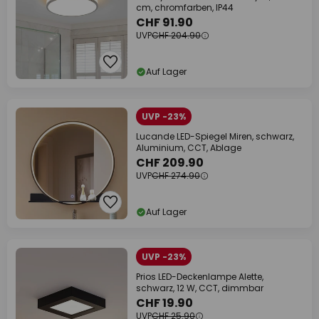
cm, chromfarben, IP44
CHF 91.90
UVP
CHF 204.90
Auf Lager
UVP -23%
Lucande LED-Spiegel Miren, schwarz,
Aluminium, CCT, Ablage
CHF 209.90
UVP
CHF 274.90
Auf Lager
UVP -23%
Prios LED-Deckenlampe Alette,
schwarz, 12 W, CCT, dimmbar
CHF 19.90
UVP
CHF 25.90