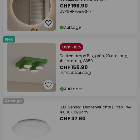
CHF 156.90
UVP
CHF 195.90
Auf Lager
Neu
UVP -15%
Deckenlampe Brix, grün, 23 cm lang,
4-flammig, GX53
CHF 156.90
UVP
CHF 184.90
Auf Lager
Anzeige
LED-Sensor-Deckenleuchte Elipso IP44
4.000K Ø28cm
CHF 37.90