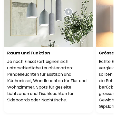
Raum und Funktion
Grösse,
Je nach Einsatzort eignen sich
Echte B
unterschiedliche Leuchtenarten:
verglei
Pendelleuchten für Esstisch und
sollten
Kücheninsel, Wandleuchten für Flur und
die Bef
Wohnzimmer, Spots für gezielte
berücks
Lichtzonen und Tischleuchten für
grösser
Sideboards oder Nachttische.
Gewicht.
Gipsla