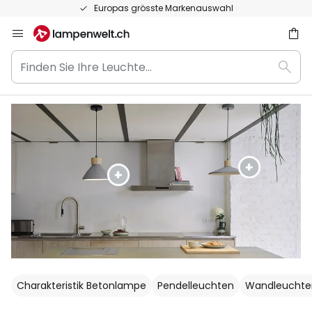
50 Tage kostenlose Retoure
Zum
Inhalt
Finden
springen
Such
Sie
he
Ihre
Leuchte...
Charakteristik Betonlampe
Pendelleuchten
Wandleuchte