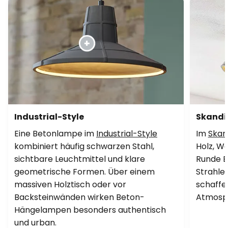
Industrial-Style
Skandi
Eine Betonlampe im
Industrial-Style
Im
Skan
kombiniert häufig schwarzen Stahl,
Holz, We
sichtbare Leuchtmittel und klare
Runde 
geometrische Formen. Über einem
Strahle
massiven Holztisch oder vor
schaffen
Backsteinwänden wirken Beton-
Atmosph
Hängelampen besonders authentisch
und urban.