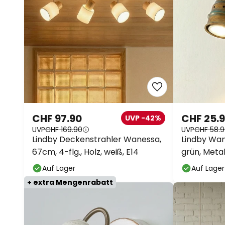
CHF 97.90
CHF 25.
UVP -42%
UVP
CHF 169.90
UVP
CHF 58.
Lindby Deckenstrahler Wanessa,
Lindby Wan
67cm, 4-flg., Holz, weiß, E14
grün, Metall
Auf Lager
Auf Lager
+ extra Mengenrabatt