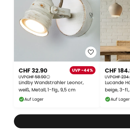
CHF 32.90
CHF 184
UVP -44%
UVP
CHF 58.90
UVP
CHF 234
Lindby Wandstrahler Leonor,
Lucande Hä
weiß, Metall, 1-flg., 9,5 cm
beige, 3-fl.
Auf Lager
Auf Lager