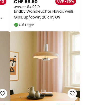
CHF 58.90
21%
UVP -30%
UVP
CHF 84.90
Lindby Wandleuchte Novali, weiß,
,
Gips, up/down, 26 cm, G9
Auf Lager