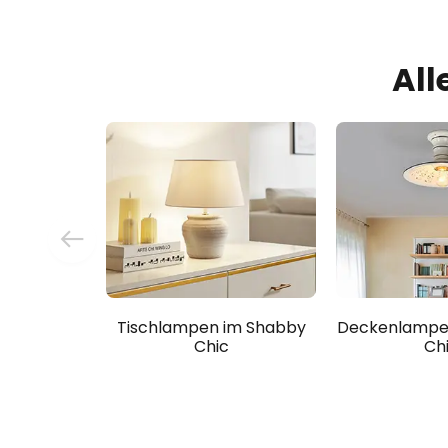
All
Tischlampen im Shabby
Deckenlampe
Chic
Ch