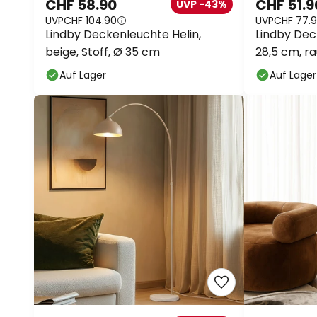
CHF 58.90
CHF 51.9
UVP -43%
UVP
CHF 104.90
UVP
CHF 77.
Lindby Deckenleuchte Helin,
Lindby Dec
beige, Stoff, Ø 35 cm
28,5 cm, r
Auf Lager
Auf Lager