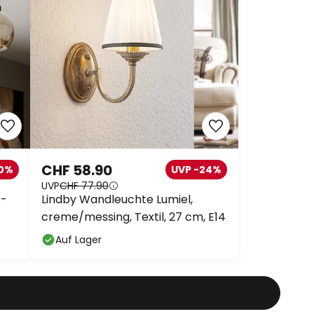
CHF 58.90
20%
UVP -24%
UVP
CHF 77.90
6-
Lindby Wandleuchte Lumiel,
creme/messing, Textil, 27 cm, E14
Auf Lager