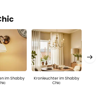
Chic
n im Shabby
Kronleuchter im Shabby
Alle sk
hic
Chic
L