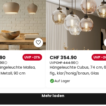
.90
CHF 354.90
UVP -21%
UVP -
.90
UVP
CHF 444.90
ngeleuchte Malisa,
Hängeleuchte Cubus, 74 cm, 
, Metall, 90 cm
flg., klar/honig/braun, Glas
Auf Lager
Mehr laden