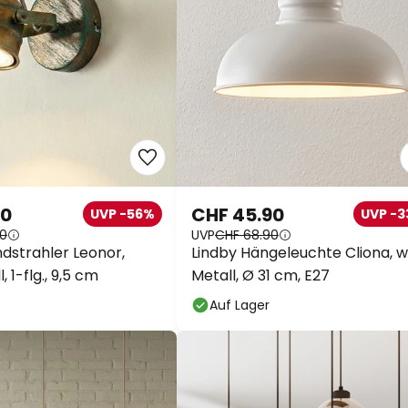
90
CHF 45.90
UVP -56%
UVP -
90
UVP
CHF 68.90
dstrahler Leonor,
Lindby Hängeleuchte Cliona, w
, 1-flg., 9,5 cm
Metall, Ø 31 cm, E27
Auf Lager