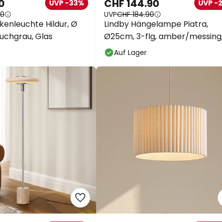
0
CHF 144.90
UVP -33%
UVP -
90
UVP
CHF 184.90
kenleuchte Hildur, Ø
Lindby Hängelampe Piatra,
auchgrau, Glas
Ø25cm, 3-flg, amber/messing
Glas
Auf Lager