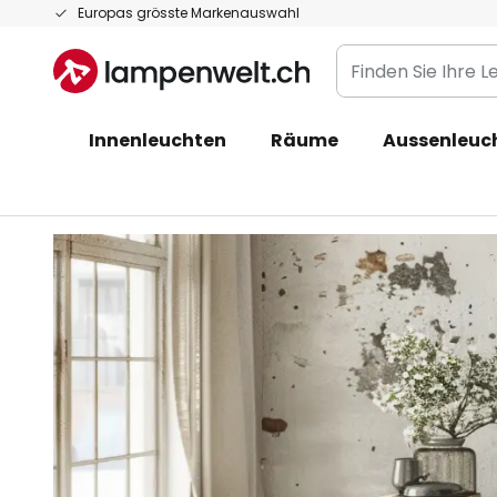
Zum
Europas grösste Markenauswahl
Inhalt
Finden
springen
Sie
Ihre
Innenleuchten
Räume
Aussenleuc
Leuchte...