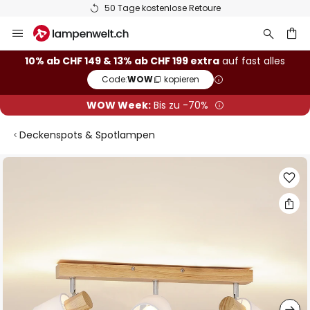
50 Tage kostenlose Retoure
Zum
Inhalt
springen
10% ab CHF 149 & 13% ab CHF 199 extra
auf fast alles
Code:
WOW
kopieren
he
WOW Week:
Bis zu -70%
Deckenspots & Spotlampen
Zum
Ende
der
Bildgalerie
springen