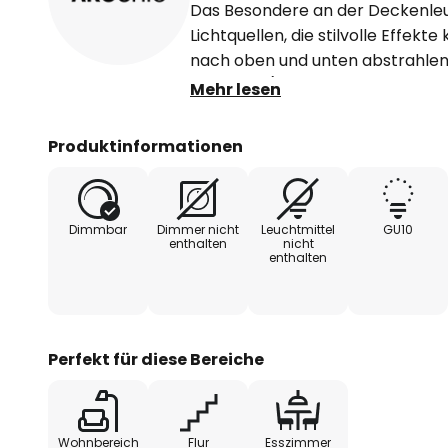
Das Besondere an der Deckenleuc
Lichtquellen, die stilvolle Effekte
nach oben und unten abstrahlen
Reflektor (Leuchtmittel nicht en
Mehr lesen
sich in seiner Neigung an die ei
Beleuchtung in Richtung Decke i
Produktinformationen
LED-Modul integriert. Die Leuchte
auch für den gewerblich Bereich 
Dimmbar
Dimmer nicht
Leuchtmittel
GU10
enthalten
nicht
enthalten
Perfekt für diese Bereiche
Wohnbereich
Flur
Esszimmer