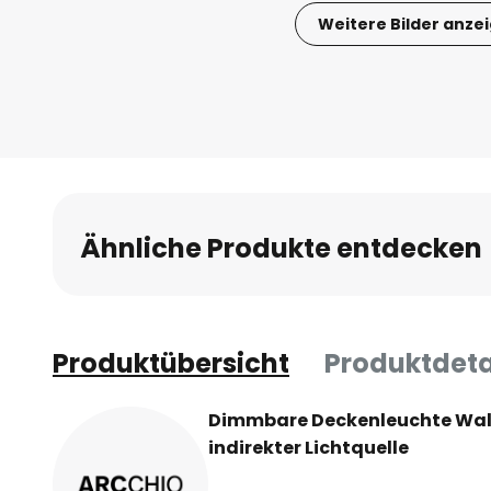
Weitere Bilder anze
Zum
Anfang
der
Bildgalerie
springen
Ähnliche Produkte entdecken
Produktübersicht
Produktdeta
Dimmbare Deckenleuchte Wali
indirekter Lichtquelle