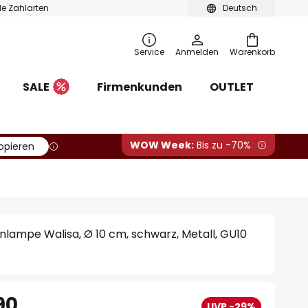
ble Zahlarten
Deutsch
Service
Anmelden
Warenkorb
SALE
Firmenkunden
OUTLET
WOW Week:
Bis zu -70%
opieren
lampe Walisa, Ø 10 cm, schwarz, Metall, GU10
90
UVP -29%