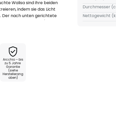
hte Walisa sind ihre beiden
Durchmesser (c
 kreieren, indem sie das Licht
. Der nach unten gerichtete
Nettogewicht (k
thalten, siehe Zubehör) lässt
genen Wünsche anpassen. Für die
st ein warmweiß leuchtendes
 ist sowohl für den privaten als
gut geeignet.
Arcchio – bis
zu 5 Jahre
Garantie
(siehe
Herstellerang
aben)