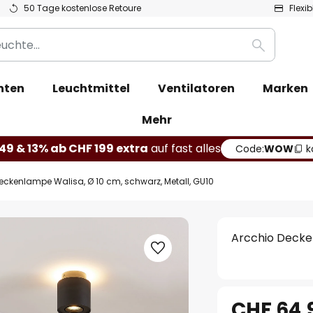
50 Tage kostenlose Retoure
Flexi
Suche
hten
Leuchtmittel
Ventilatoren
Marken
Mehr
49 & 13% ab CHF 199 extra
auf fast alles
Code:
WOW
k
eckenlampe Walisa, Ø 10 cm, schwarz, Metall, GU10
Arcchio Decken
CHF 64.