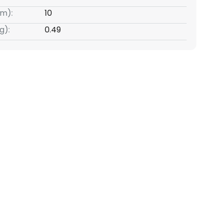
m):
10
g):
0.49