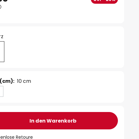
rz
(cm):
10 cm
In den Warenkorb
tenlose Retoure