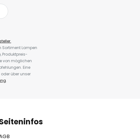
teller.
em Sortiment Lampen
 Produktpreis-
te von möglichen
fehlungen. Eine
 oder über unser
ung
.
Seiteninfos
AGB