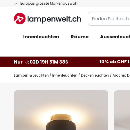
Zum
Europas grösste Markenauswahl
Inhalt
Finden
springen
Sie
Ihre
Innenleuchten
Räume
Aussenleuc
Leuchte...
10% ab CHF 1
Nur
02D 19H 51M 37S
Lampen & Leuchten
Innenleuchten
Deckenleuchten
Arcchio D
Zum
Ende
der
Bildgalerie
springen