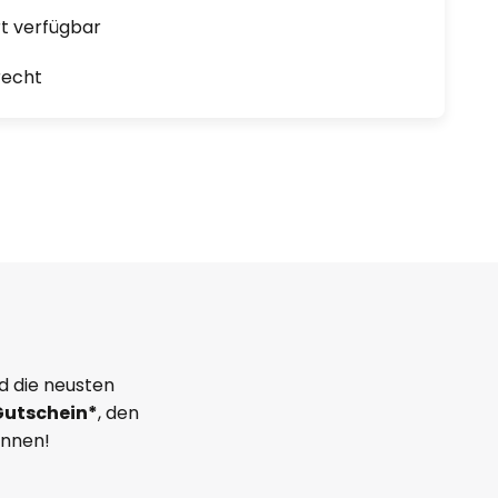
ort verfügbar
recht
d die neusten
Gutschein*
, den
önnen!