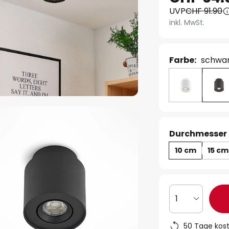
UVP
CHF 91.90
inkl. MwSt.
Farbe:
schwa
Durchmesser 
10 cm
15 cm
1
50 Tage kos