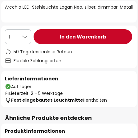
springen
Arcchio LED-Stehleuchte Logan Neo, silber, dimmbar, Metall
In den Warenkorb
1
50 Tage kostenlose Retoure
Flexible Zahlungsarten
Lieferinformationen
Auf Lager
Lieferzeit: 2 - 5 Werktage
Fest eingebautes Leuchtmittel
enthalten
Ähnliche Produkte entdecken
Produktinformationen