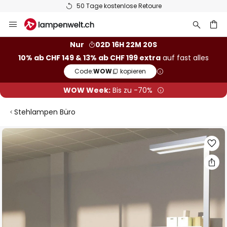
50 Tage kostenlose Retoure
Zum
Inhalt
springen
Nur
02D 16H 22M 20S
10% ab CHF 149 & 13% ab CHF 199 extra
auf fast alles
he
Code:
WOW
kopieren
WOW Week:
Bis zu -70%
Stehlampen Büro
Zum
Ende
der
Bildgalerie
springen