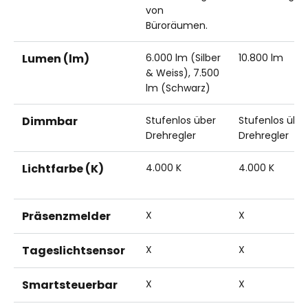
von
Büroräumen.
Lumen (lm)
6.000 lm (Silber
10.800 lm
& Weiss), 7.500
lm (Schwarz)
Dimmbar
Stufenlos über
Stufenlos übe
Drehregler
Drehregler
Lichtfarbe (K)
4.000 K
4.000 K
Präsenzmelder
X
X
Tageslichtsensor
X
X
Smartsteuerbar
X
X