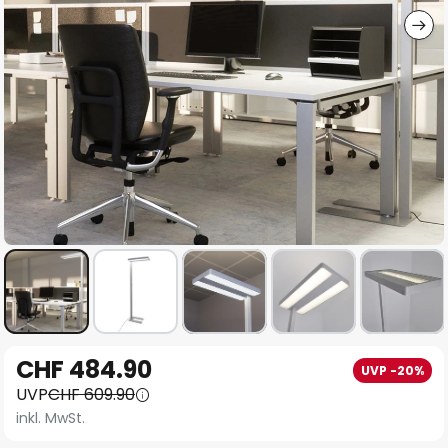
Zum
CHF 484.90
UVP -20%
Anfang
UVP
CHF 609.90
der
inkl. MwSt.
Bildgalerie