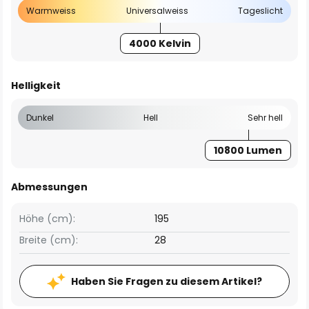
Warmweiss
Universalweiss
Tageslicht
4000 Kelvin
Helligkeit
Dunkel
Hell
Sehr hell
10800 Lumen
Abmessungen
Höhe (cm):
195
Breite (cm):
28
Haben Sie Fragen zu diesem Artikel?