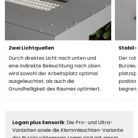
Zwei Lichtquellen
Stabil 
Durch direktes Licht nach unten und
Der rob
eine indirekte Beleuchtung nach oben
Büroleu
wird sowohl der Arbeitsplatz optimal
platzsp
ausgeleuchtet, als auch die
position
Grundhelligkeit des Raumes optimiert.
begren
Logan plus Sensorik
: Die Pro- und Ultra-
Varianten sowie die Klemmleuchten-Variante
der Büroleuchtenserie Logan sind mit einem