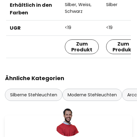
Erhältlich in den
Silber, Weiss,
Silber
Schwarz
Farben
UGR
<19
<19
Zum
Zum
Produkt
Produkt
Ähnliche Kategorien
Silberne Stehleuchten
Moderne Stehleuchten
Arcc