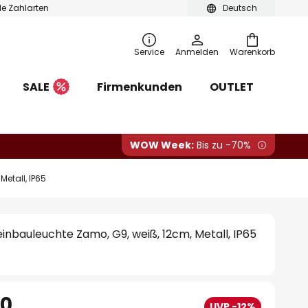
ble Zahlarten
Deutsch
Service
Anmelden
Warenkorb
SALE
Firmenkunden
OUTLET
WOW Week:
Bis zu -70%
etall, IP65
nbauleuchte Zamo, G9, weiß, 12cm, Metall, IP65
90
UVP -12%