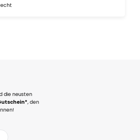
recht
d die neusten
Gutschein*
, den
önnen!