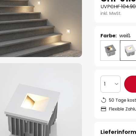
UVP
CHF 104.90
inkl. MwSt.
Farbe:
weiß
1
50 Tage kos
Flexible Zah
Lieferinfor