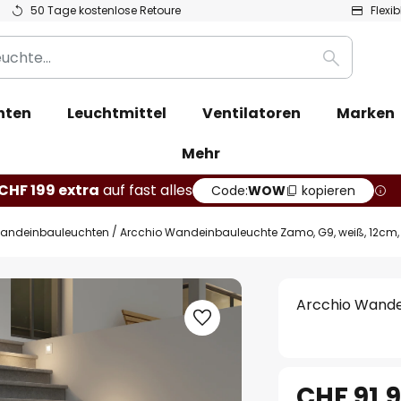
50 Tage kostenlose Retoure
Flexi
Suche
hten
Leuchtmittel
Ventilatoren
Marken
Mehr
CHF 199 extra
auf fast alles
Code:
WOW
kopieren
andeinbauleuchten
Arcchio Wandeinbauleuchte Zamo, G9, weiß, 12cm, M
Arcchio Wandei
CHF 91.