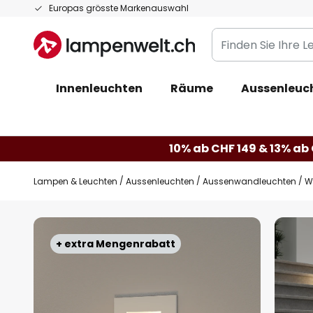
Zum
Europas grösste Markenauswahl
Inhalt
Finden
springen
Sie
Ihre
Innenleuchten
Räume
Aussenleuc
Leuchte...
10% ab CHF 149 & 13% ab 
Lampen & Leuchten
Aussenleuchten
Aussenwandleuchten
W
Zum
Ende
+ extra Mengenrabatt
der
Bildgalerie
springen