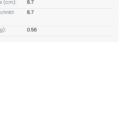
e (cm):
8.7
chnitt
8.7
g):
0.56