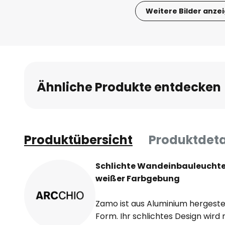
Weitere Bilder anze
Zum
Anfang
der
Bildgalerie
springen
Ähnliche Produkte entdecken
Produktübersicht
Produktdeta
Schlichte Wandeinbauleuchte
weißer Farbgebung
Zamo ist aus Aluminium hergestel
Form. Ihr schlichtes Design wir