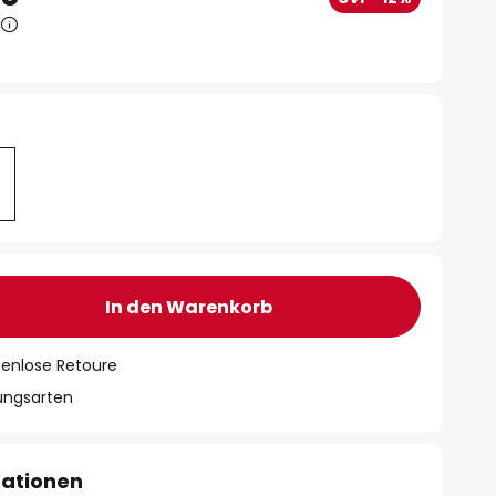
In den Warenkorb
tenlose Retoure
lungsarten
mationen