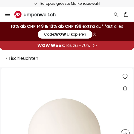
Europas grösste Markenauswahl
Zum
Inhalt
springen
10% ab CHF 149 & 13% ab CHF 199 extra
auf fast alles
Code:
WOW
kopieren
he
WOW Week:
Bis zu -70%
Tischleuchten
Zum
Ende
der
Bildgalerie
springen