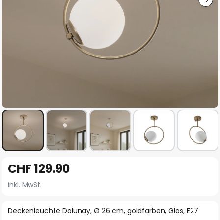
Zum
CHF 129.90
Anfang
der
inkl. MwSt.
Bildgalerie
springen
Deckenleuchte Dolunay, Ø 26 cm, goldfarben, Glas, E27