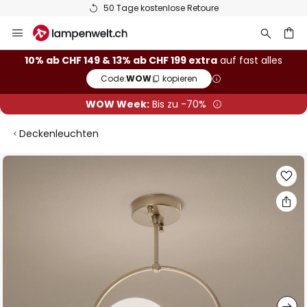
50 Tage kostenlose Retoure
Zum
Inhalt
springen
10% ab CHF 149 & 13% ab CHF 199 extra
auf fast alles
Code:
WOW
kopieren
he
WOW Week:
Bis zu -70%
Deckenleuchten
Zum
Ende
der
Bildgalerie
springen