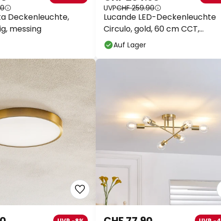
90
UVP
CHF 259.90
ta Deckenleuchte,
Lucande LED-Deckenleuchte
g, messing
Circulo, gold, 60 cm CCT,
dimmbar
Auf Lager
90
CHF 77.90
UVP -8%
UVP -