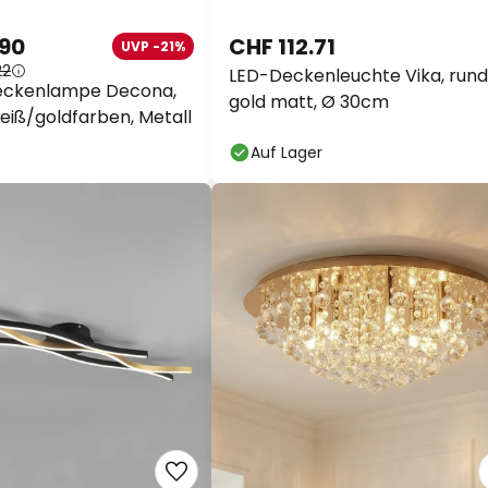
.90
CHF 112.71
UVP -21%
22
LED-Deckenleuchte Vika, rund
eckenlampe Decona,
gold matt, Ø 30cm
eiß/goldfarben, Metall
Auf Lager