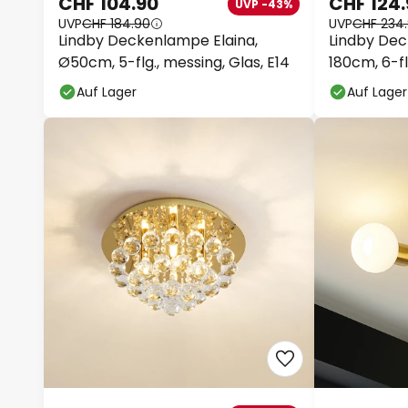
CHF 104.90
CHF 124
UVP -43%
UVP
CHF 184.90
UVP
CHF 234
Lindby Deckenlampe Elaina,
Lindby Dec
Ø50cm, 5-flg., messing, Glas, E14
180cm, 6-fl
Auf Lager
Auf Lager