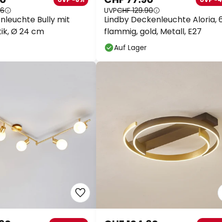
96
UVP
CHF 129.90
leuchte Bully mit
Lindby Deckenleuchte Aloria, 
ik, Ø 24 cm
flammig, gold, Metall, E27
Auf Lager