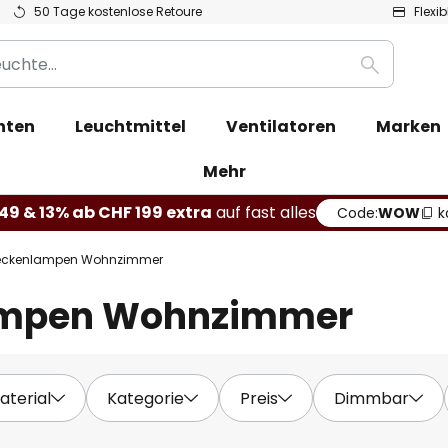
50 Tage kostenlose Retoure
Flexi
Suche
hten
Leuchtmittel
Ventilatoren
Marken
Mehr
49 & 13% ab CHF 199 extra
auf fast alles
Code:
WOW
k
eckenlampen Wohnzimmer
ampen Wohnzimmer
aterial
Kategorie
Preis
Dimmbar