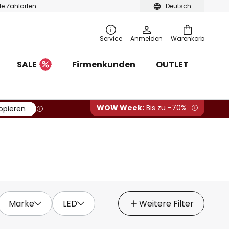
ble Zahlarten
Deutsch
Service
Anmelden
Warenkorb
SALE
Firmenkunden
OUTLET
WOW Week:
Bis zu -70%
opieren
Marke
LED
Weitere Filter