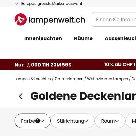
Zum
Europas grösste Markenauswahl
Inhalt
Finden
springen
Sie
Ihre
Innenleuchten
Räume
Aussenleuc
Leuchte...
10% ab CHF 1
Nur
00D 11H 23M 55S
Lampen & Leuchten
Zimmerlampen
Wohnzimmer Lampen
D
Goldene Deckenl
Farbe
Stilrichtung
Raum
M
1