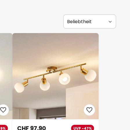
CHF 97.90
-9%
UVP -47%