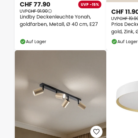
CHF 77.90
UVP -15%
CHF 11.9
UVP
CHF 91.90
Lindby Deckenleuchte Yonah,
UVP
CHF 19.9
Prios Deck
goldfarben, Metall, Ø 40 cm, E27
gold, Zink,
Auf Lager
Auf Lager