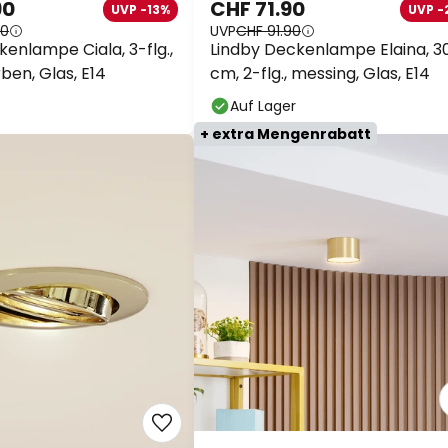
90
CHF 71.90
UVP -13%
UVP -
90
UVP
CHF 91.90
enlampe Ciala, 3-flg.,
Lindby Deckenlampe Elaina, 3
ben, Glas, E14
cm, 2-flg., messing, Glas, E14
Auf Lager
+ extra Mengenrabatt