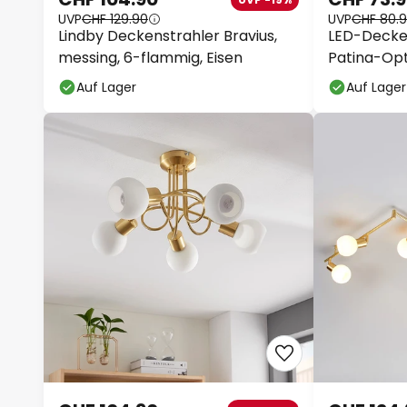
UVP
CHF 129.90
UVP
CHF 80.
Lindby Deckenstrahler Bravius,
LED-Decken
messing, 6-flammig, Eisen
Patina-Opt
Auf Lager
Auf Lager