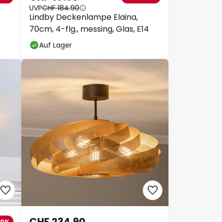
UVP
CHF 184.90
Lindby Deckenlampe Elaina,
70cm, 4-flg., messing, Glas, E14
Auf Lager
CHF 234.90
40%