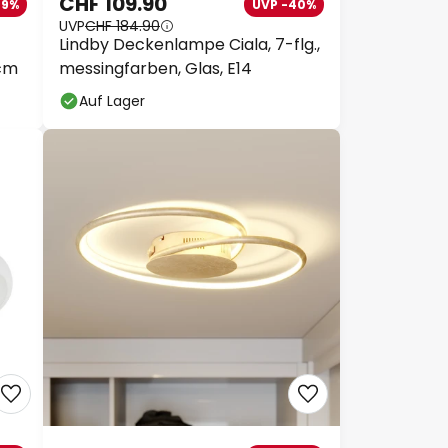
CHF 109.90
29%
UVP -40%
UVP
CHF 184.90
Lindby Deckenlampe Ciala, 7-flg.,
 cm
messingfarben, Glas, E14
Auf Lager