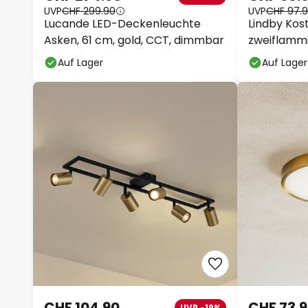
UVP
CHF 299.90
UVP
CHF 97.
Lucande LED-Deckenleuchte
Lindby Kos
Asken, 61 cm, gold, CCT, dimmbar
zweiflammi
Auf Lager
Auf Lager
CHF 104.90
CHF 73.
UVP -19%