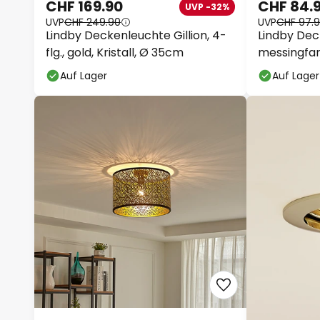
CHF 169.90
CHF 84.
UVP -32%
UVP
CHF 249.90
UVP
CHF 97.
Lindby Deckenleuchte Gillion, 4-
Lindby Deck
flg., gold, Kristall, Ø 35cm
messingfar
Auf Lager
Auf Lager