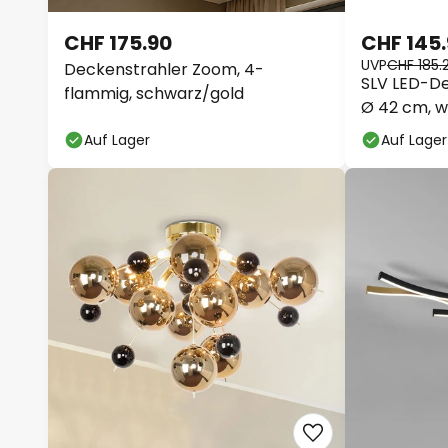
CHF 175.90
CHF 145
UVP
CHF 185.
Deckenstrahler Zoom, 4-
SLV LED-D
flammig, schwarz/gold
Ø 42 cm, w
Auf Lager
Auf Lager