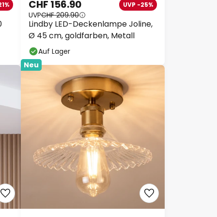
CHF 156.90
21%
UVP -25%
UVP
CHF 209.90
0
Lindby LED-Deckenlampe Joline,
Ø 45 cm, goldfarben, Metall
Auf Lager
Neu