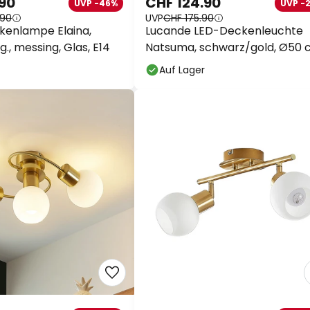
.90
CHF 124.90
UVP -46%
UVP -
.90
UVP
CHF 175.90
kenlampe Elaina,
Lucande LED-Deckenleuchte
g., messing, Glas, E14
Natsuma, schwarz/gold, Ø50
Auf Lager