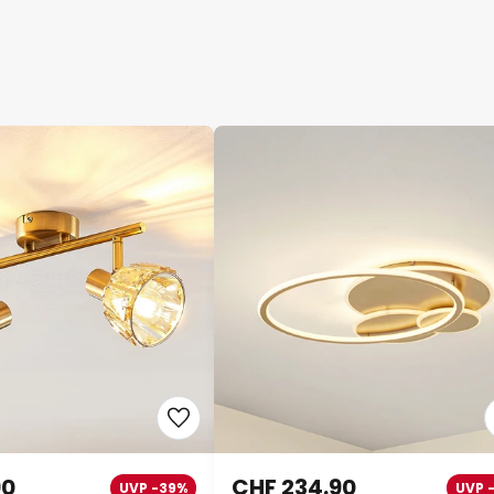
90
CHF 234.90
UVP -39%
UVP 