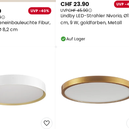
CHF 23.90
UVP -
0
UVP
CHF 45.90
UVP -40%
Lindby LED-Strahler Nivoria, Ø1
0
eneinbauleuchte Fibur,
cm, 9 W, goldfarben, Metall
 Ø 8,2 cm
Auf Lager