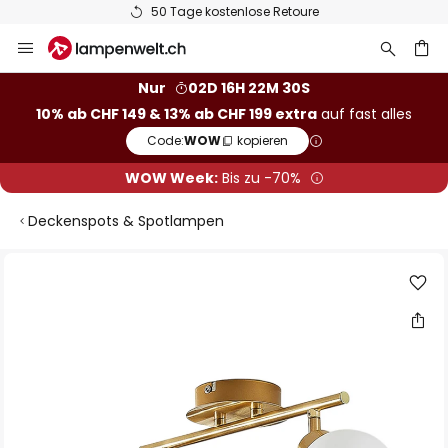
50 Tage kostenlose Retoure
Zum
Inhalt
springen
Nur
02D 16H 22M 29S
10% ab CHF 149 & 13% ab CHF 199 extra
auf fast alles
he
Code:
WOW
kopieren
WOW Week:
Bis zu -70%
Deckenspots & Spotlampen
Zum
Ende
der
Bildgalerie
springen