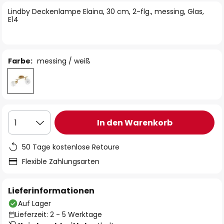
springen
Lindby Deckenlampe Elaina, 30 cm, 2-flg., messing, Glas,
E14
Farbe:
messing / weiß
In den Warenkorb
1
50 Tage kostenlose Retoure
Flexible Zahlungsarten
Lieferinformationen
Auf Lager
Lieferzeit: 2 - 5 Werktage