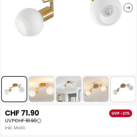
Zum
CHF 71.90
UVP -21%
Anfang
UVP
CHF 91.90
der
inkl. MwSt.
Bildgalerie