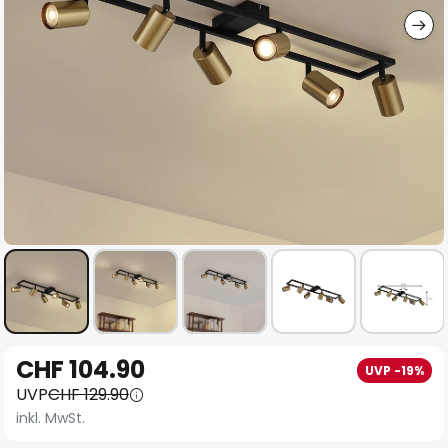
Zum
CHF 104.90
UVP -19%
Anfang
UVP
CHF 129.90
der
inkl. MwSt.
Bildgalerie