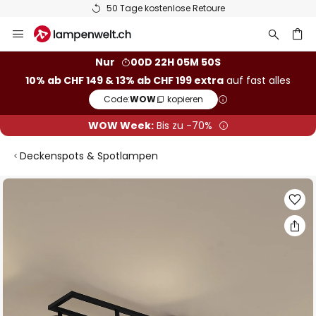
50 Tage kostenlose Retoure
Zum
Inhalt
springen
Nur
00D 22H 05M 50S
10% ab CHF 149 & 13% ab CHF 199 extra
auf fast alles
he
Code:
WOW
kopieren
WOW Week:
Bis zu -70%
Deckenspots & Spotlampen
Zum
Ende
der
Bildgalerie
springen