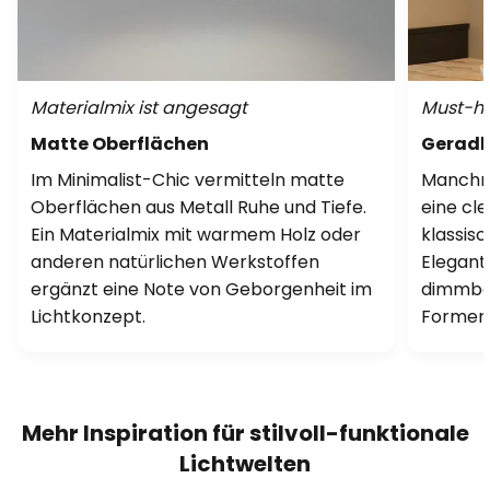
Materialmix ist angesagt
Must-ha
Matte Oberflächen
Geradli
Im Minimalist-Chic vermitteln matte
Manchma
Oberflächen aus Metall Ruhe und Tiefe.
eine cl
Ein Materialmix mit warmem Holz oder
klassisc
anderen natürlichen Werkstoffen
Elegan
ergänzt eine Note von Geborgenheit im
dimmbar
Lichtkonzept.
Formen 
Mehr Inspiration für stilvoll-funktionale
Lichtwelten