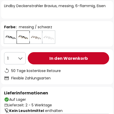
springen
Lindby Deckenstrahler Bravius, messing, 6-flammig, Eisen
Farbe:
messing / schwarz
In den Warenkorb
1
50 Tage kostenlose Retoure
Flexible Zahlungsarten
Lieferinformationen
Auf Lager
Lieferzeit: 2 - 5 Werktage
Kein Leuchtmittel
enthalten