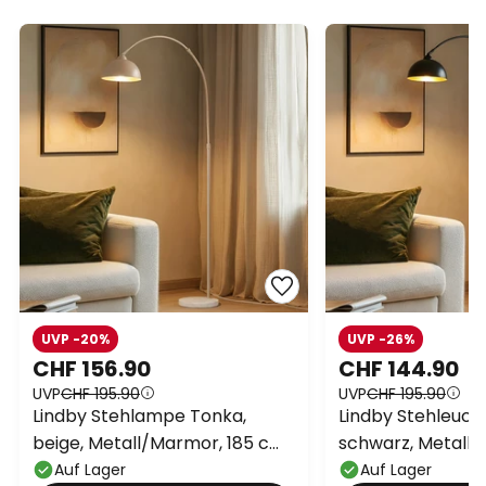
UVP -20%
UVP -26%
CHF 156.90
CHF 144.90
UVP
CHF 195.90
UVP
CHF 195.90
Lindby Stehlampe Tonka,
Lindby Stehleuch
beige, Metall/Marmor, 185 cm,
schwarz, Metall, 
E27
Auf Lager
Auf Lager