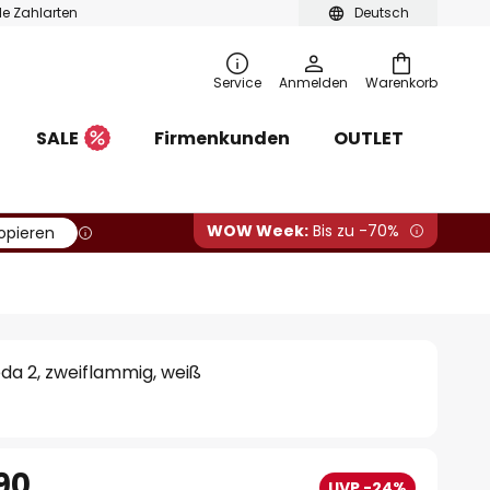
ble Zahlarten
Deutsch
Service
Anmelden
Warenkorb
SALE
Firmenkunden
OUTLET
WOW Week:
Bis zu -70%
opieren
da 2, zweiflammig, weiß
90
UVP -24%