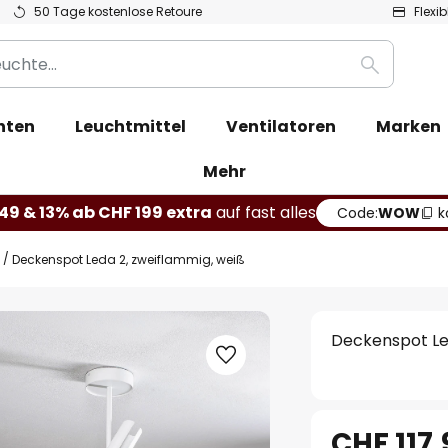
50 Tage kostenlose Retoure
Flexi
Suche
hten
Leuchtmittel
Ventilatoren
Marken
Mehr
49 & 13% ab CHF 199 extra
auf fast alles
Code:
WOW
k
Deckenspot Leda 2, zweiflammig, weiß
Deckenspot Le
CHF 117.