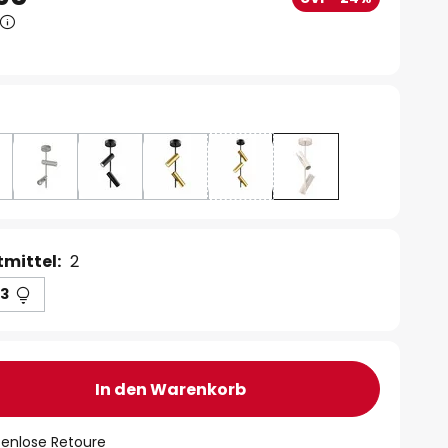
mittel:
2
3
In den Warenkorb
tenlose Retoure