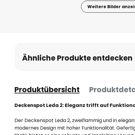
Weitere Bilder anze
Zum
Anfang
der
Bildgalerie
springen
Ähnliche Produkte entdecken
Produktübersicht
Produktdeta
Deckenspot Leda 2: Eleganz trifft auf Funktio
Der Deckenspot Leda 2, zweiflammig und in elegan
modernes Design mit hoher Funktionalität. Gefert