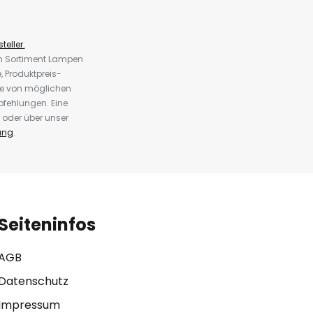
teller.
em Sortiment Lampen
 Produktpreis-
te von möglichen
fehlungen. Eine
 oder über unser
ung
.
Seiteninfos
AGB
Datenschutz
Impressum