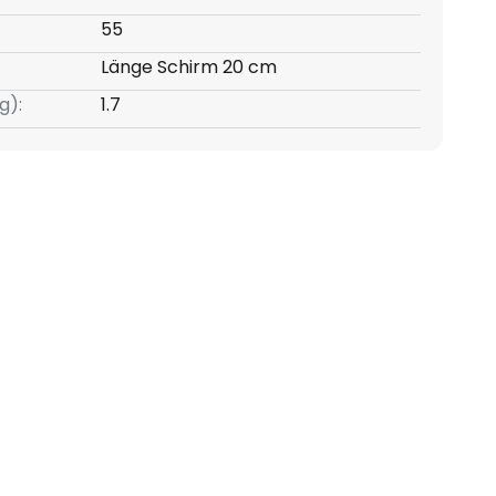
55
Länge Schirm 20 cm
g):
1.7