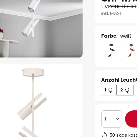
UVP
CHF 156.90
inkl. MwSt.
Farbe:
weiß
Anzahl Leucht
1
2
1
50 Tage kos