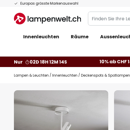
Zum
Europas grösste Markenauswahl
Inhalt
Finden
springen
Sie
Ihre
Innenleuchten
Räume
Aussenleuc
Leuchte...
10% ab CHF 1
Nur
02D 18H 12M 13S
Lampen & Leuchten
Innenleuchten
Deckenspots & Spotlampen
Zum
Ende
der
Bildgalerie
springen