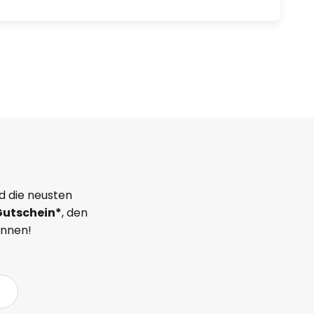
d die neusten
Gutschein*
, den
önnen!