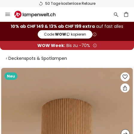
50 Tage kostenlose Retoure
Zum
Inhalt
springen
10% ab CHF 149 & 13% ab CHF 199 extra
auf fast alles
Code:
WOW
kopieren
he
WOW Week:
Bis zu -70%
Deckenspots & Spotlampen
Zum
Neu
Ende
der
Bildgalerie
springen