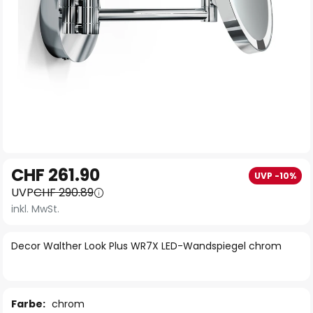
Zum
CHF 261.90
UVP -10%
Anfang
UVP
CHF 290.89
der
inkl. MwSt.
Bildgalerie
springen
Decor Walther Look Plus WR7X LED-Wandspiegel chrom
Farbe:
chrom