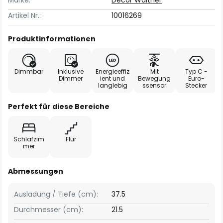
Marke:
Decor Walther
Artikel Nr.:
10016269
Produktinformationen
Dimmbar
Inklusive
Energieeffiz
Mit
Typ C -
Dimmer
ient und
Bewegung
Euro-
langlebig
ssensor
Stecker
Perfekt für diese Bereiche
Schlafzim
Flur
mer
Abmessungen
Ausladung / Tiefe (cm):
37.5
Durchmesser (cm):
21.5