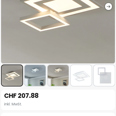
Zum
CHF 207.88
Anfang
der
inkl. MwSt.
Bildgalerie