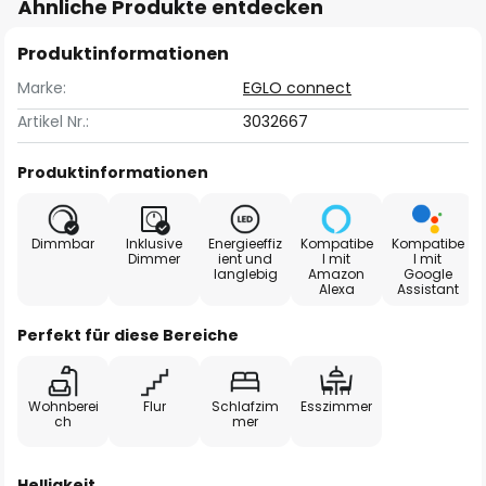
Ähnliche Produkte entdecken
Produktinformationen
Marke:
EGLO connect
Artikel Nr.:
3032667
Produktinformationen
Dimmbar
Inklusive
Energieeffiz
Kompatibe
Kompatibe
Dimmer
ient und
l mit
l mit
langlebig
Amazon
Google
Alexa
Assistant
Perfekt für diese Bereiche
Wohnberei
Flur
Schlafzim
Esszimmer
ch
mer
Helligkeit