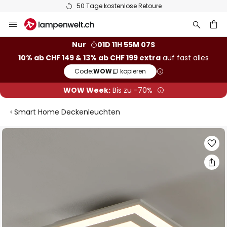
50 Tage kostenlose Retoure
Zum
Inhalt
springen
Nur
01D 11H 55M 06S
10% ab CHF 149 & 13% ab CHF 199 extra
auf fast alles
he
Code:
WOW
kopieren
WOW Week:
Bis zu -70%
Smart Home Deckenleuchten
Zum
Ende
der
Bildgalerie
springen