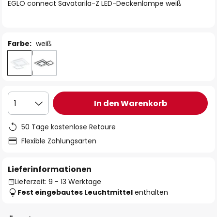
springen
EGLO connect Savatarila-Z LED-Deckenlampe weiß
Farbe:
weiß
In den Warenkorb
1
50 Tage kostenlose Retoure
Flexible Zahlungsarten
Lieferinformationen
Lieferzeit: 9 - 13 Werktage
Fest eingebautes Leuchtmittel
enthalten