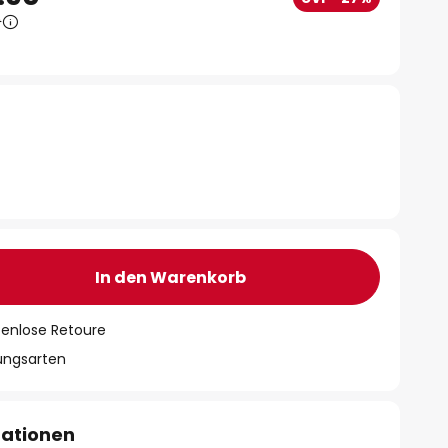
0
In den Warenkorb
tenlose Retoure
lungsarten
mationen