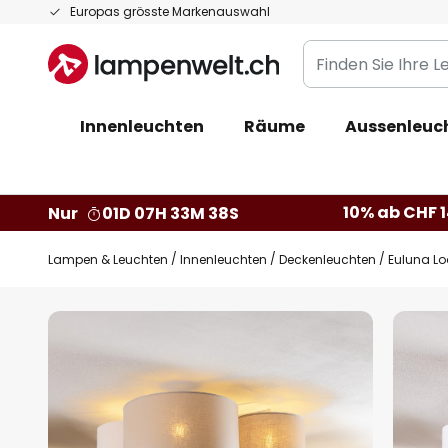
Zum
Europas grösste Markenauswahl
Inhalt
Finden
springen
Sie
Ihre
Innenleuchten
Räume
Aussenleuc
Leuchte...
10% ab CHF 1
Nur
01D 07H 33M 37S
Lampen & Leuchten
Innenleuchten
Deckenleuchten
Euluna Lo
Zum
Ende
der
Bildgalerie
springen