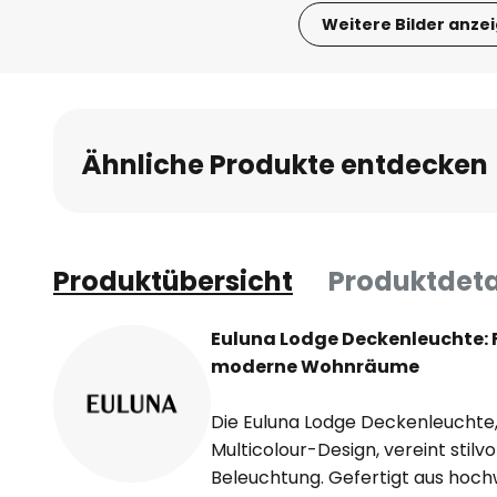
Weitere Bilder anze
Zum
Anfang
der
Bildgalerie
Ähnliche Produkte entdecken
springen
Produktübersicht
Produktdeta
Euluna Lodge Deckenleuchte: 
moderne Wohnräume
Die Euluna Lodge Deckenleuchte
Multicolour-Design, vereint stilvo
Beleuchtung. Gefertigt aus hochw