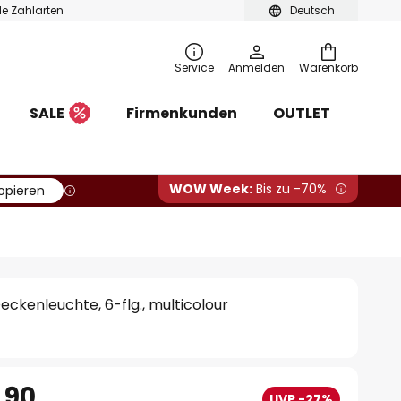
ble Zahlarten
Deutsch
Service
Anmelden
Warenkorb
SALE
Firmenkunden
OUTLET
WOW Week:
Bis zu -70%
opieren
eckenleuchte, 6-flg., multicolour
.90
UVP -27%