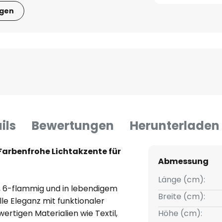
igen
ils
Bewertungen
Herunterladen
Farbenfrohe Lichtakzente für
Abmessung
Länge (cm):
, 6-flammig und in lebendigem
Breite (cm):
lle Eleganz mit funktionaler
ertigen Materialien wie Textil,
Höhe (cm):