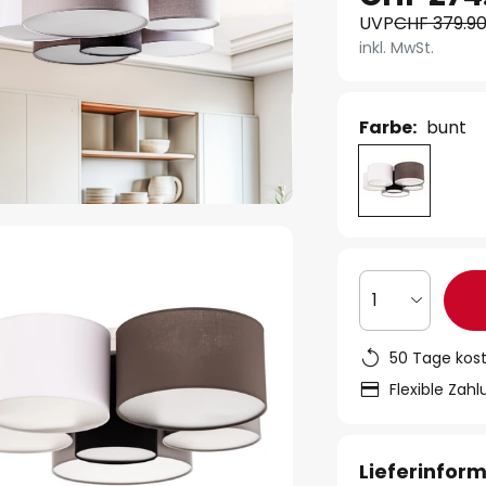
UVP
CHF 379.9
inkl. MwSt.
Farbe:
bunt
1
50 Tage kos
Flexible Zah
Lieferinfor