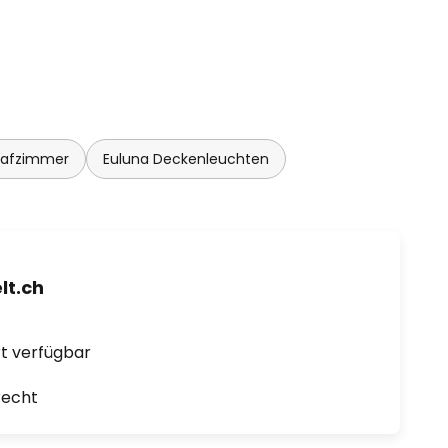
lafzimmer
Euluna Deckenleuchten
t.ch
ort verfügbar
recht