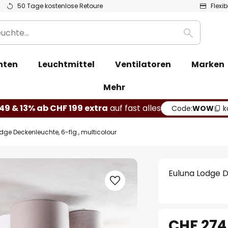
50 Tage kostenlose Retoure
Flexi
Suche
hten
Leuchtmittel
Ventilatoren
Marken
Mehr
49 & 13% ab CHF 199 extra
auf fast alles
Code:
WOW
k
dge Deckenleuchte, 6-flg., multicolour
Euluna Lodge D
CHF 274