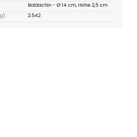
Baldachin - Ø 14 cm, Höhe 2,5 cm
g):
2.542