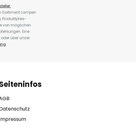
teller.
em Sortiment Lampen
 Produktpreis-
te von möglichen
fehlungen. Eine
 oder über unser
ung
.
Seiteninfos
AGB
Datenschutz
Impressum