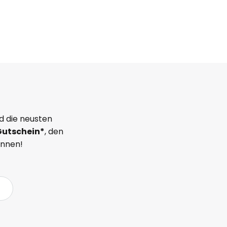
d die neusten
Gutschein*
, den
önnen!