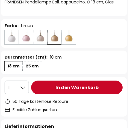
springen
FRANDSEN Pendellampe Ball, cappuccino, Ø 18 cm, Glas
Farbe:
braun
Durchmesser (cm):
18 cm
18 cm
25 cm
In den Warenkorb
1
50 Tage kostenlose Retoure
Flexible Zahlungsarten
Lieferinformationen