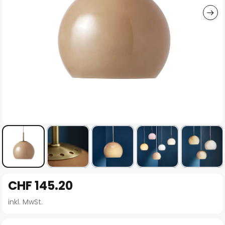
Zum
CHF 145.20
Anfang
der
inkl. MwSt.
Bildgalerie