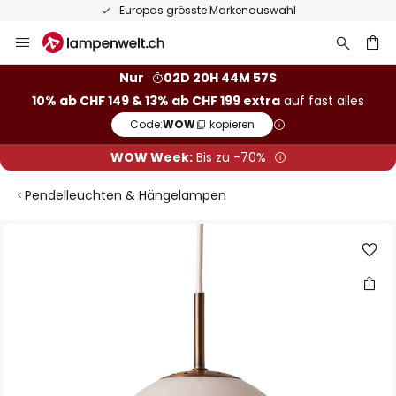
Europas grösste Markenauswahl
Zum
Inhalt
springen
Nur
02D 20H 44M 57S
10% ab CHF 149 & 13% ab CHF 199 extra
auf fast alles
he
Code:
WOW
kopieren
WOW Week:
Bis zu -70%
Pendelleuchten & Hängelampen
Zum
Ende
der
Bildgalerie
springen