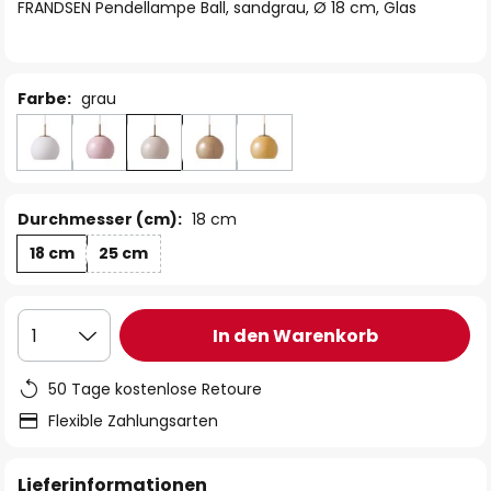
springen
FRANDSEN Pendellampe Ball, sandgrau, Ø 18 cm, Glas
Farbe:
grau
Durchmesser (cm):
18 cm
18 cm
25 cm
In den Warenkorb
1
50 Tage kostenlose Retoure
Flexible Zahlungsarten
Lieferinformationen