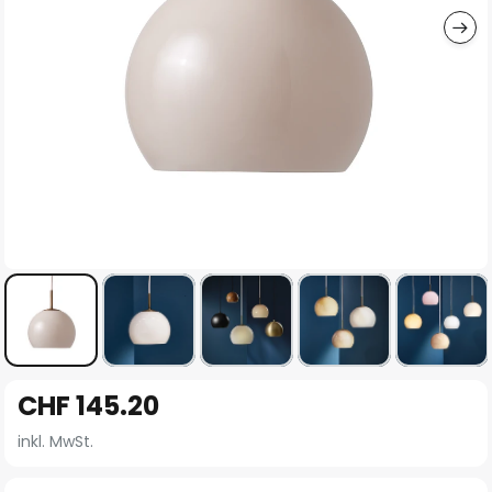
Zum
CHF 145.20
Anfang
der
inkl. MwSt.
Bildgalerie