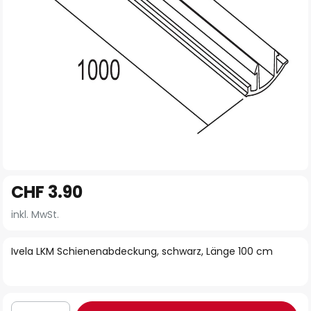
Zum
CHF 3.90
Anfang
der
inkl. MwSt.
Bildgalerie
springen
Ivela LKM Schienenabdeckung, schwarz, Länge 100 cm