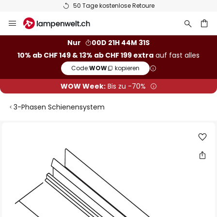
50 Tage kostenlose Retoure
Zum
Inhalt
springen
Nur
00D 21H 44M 31S
10% ab CHF 149 & 13% ab CHF 199 extra
auf fast alles
he
Code:
WOW
kopieren
WOW Week:
Bis zu -70%
3-Phasen Schienensystem
Zum
Ende
der
Bildgalerie
springen