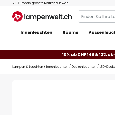
Zum
Europas grösste Markenauswahl
Inhalt
Finden
springen
Sie
Ihre
Innenleuchten
Räume
Aussenleuc
Leuchte...
10% ab CHF 149 & 13% ab 
Lampen & Leuchten
Innenleuchten
Deckenleuchten
LED-Decke
Zum
Ende
der
Bildgalerie
springen