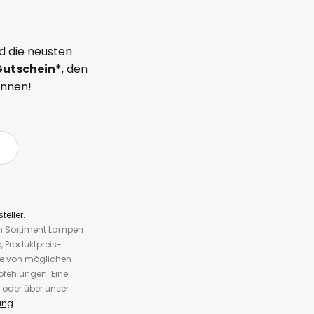
d die neusten
Gutschein*
, den
önnen!
teller.
em Sortiment Lampen
 Produktpreis-
te von möglichen
fehlungen. Eine
 oder über unser
ung
.