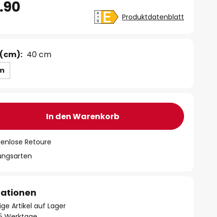
.90
Produktdatenblatt
(cm):
40 cm
cm
In den Warenkorb
tenlose Retoure
lungsarten
mationen
ge Artikel auf Lager
- 5 Werktage