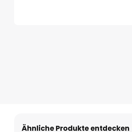
Zum
Anfang
der
Bildgalerie
springen
Ähnliche Produkte entdecken