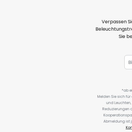
Verpassen Si
Beleuchtungstre
Sie b
*ab e
Melden Sie sich fü
und Leuchten,
Reduzierungen o
Kooperationspa
Abmeldung ist j
Kon