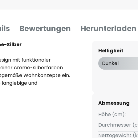
ils
Bewertungen
Herunterladen
e-Silber
Helligkeit
ign mit funktionaler
Dunkel
n einer creme-silberfarben
zeitgemäße Wohnkonzepte ein.
ne langlebige und
ktion ermöglicht eine
00 K) und Universalweiß (4.000
Abmessung
forderungen im Raum
Höhe (cm):
Durchmesser (c
Nettogewicht (k