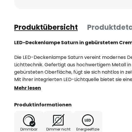
Produktübersicht
Produktdeta
LED-Deckenlampe Saturn in gebürstetem Crem
Die LED-Deckenlampe Saturn vereint modernes Des
Lichttechnik. Gefertigt aus hochwertigem Metall i
gebürsteten Oberfläche, fügt sie sich nahtlos in 
Mit ihrer integrierten LED-Lichtquelle bietet sie ei
energieeffiziente Beleuchtungslösung. Die CCT-Fun
Mehr lesen
Anpassung der Lichtfarbe zwischen Warmweiß (3.0
K), wodurch unterschiedliche Stimmungen und An
Produktinformationen
unterstützt werden können.
- extern dimmbar: TRIAC
Dimmbar
Dimmer nicht
Energieeffizie