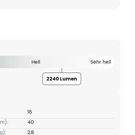
Hell
Sehr hell
2240 Lumen
16
m):
40
g):
2.8