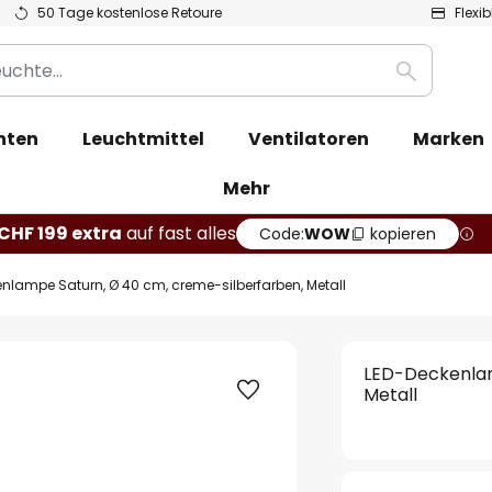
50 Tage kostenlose Retoure
Flexi
Suche
hten
Leuchtmittel
Ventilatoren
Marken
Mehr
CHF 199 extra
auf fast alles
Code:
WOW
kopieren
nlampe Saturn, Ø 40 cm, creme-silberfarben, Metall
LED-Deckenlam
Metall