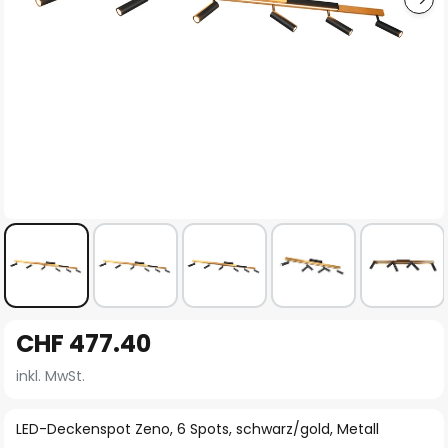
Zum
CHF 477.40
Anfang
der
inkl. MwSt.
Bildgalerie
springen
LED-Deckenspot Zeno, 6 Spots, schwarz/gold, Metall