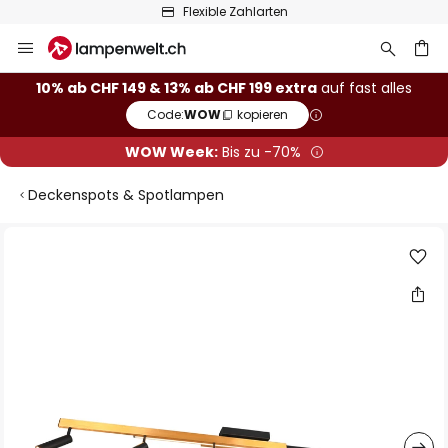
Flexible Zahlarten
Zum
Inhalt
springen
10% ab CHF 149 & 13% ab CHF 199 extra
auf fast alles
Code:
WOW
kopieren
he
WOW Week:
Bis zu -70%
Deckenspots & Spotlampen
Zum
Ende
der
Bildgalerie
springen