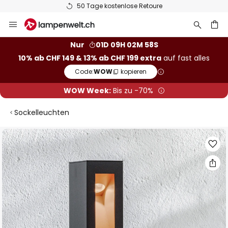
50 Tage kostenlose Retoure
Zum
Inhalt
springen
Nur
01D 09H 02M 58S
10% ab CHF 149 & 13% ab CHF 199 extra
auf fast alles
he
Code:
WOW
kopieren
WOW Week:
Bis zu -70%
Sockelleuchten
Zum
Ende
der
Bildgalerie
springen