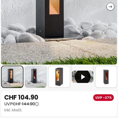
Zum
CHF 104.90
UVP -27%
Anfang
UVP
CHF 144.90
der
inkl. MwSt.
Bildgalerie