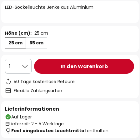
springen
LED-Sockelleuchte Jenke aus Aluminium
Höhe (cm):
25 cm
25 cm
65 cm
In den Warenkorb
1
50 Tage kostenlose Retoure
Flexible Zahlungsarten
Lieferinformationen
Auf Lager
Lieferzeit: 2 - 5 Werktage
Fest eingebautes Leuchtmittel
enthalten