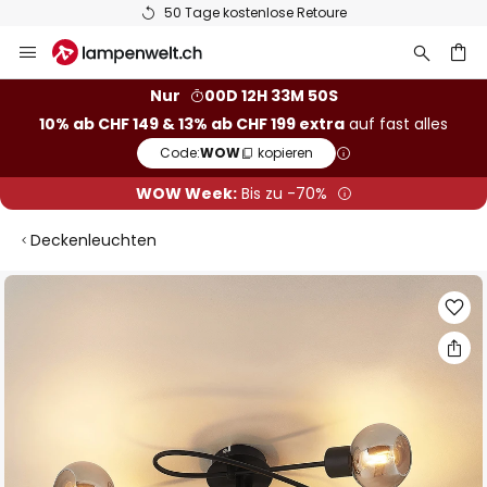
50 Tage kostenlose Retoure
Zum
Inhalt
springen
Nur
00D 12H 33M 50S
10% ab CHF 149 & 13% ab CHF 199 extra
auf fast alles
he
Code:
WOW
kopieren
WOW Week:
Bis zu -70%
Deckenleuchten
Zum
Ende
der
Bildgalerie
springen