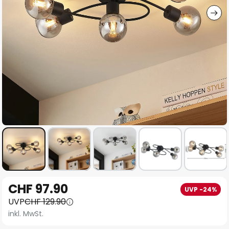
Zum
CHF 97.90
UVP -24%
Anfang
UVP
CHF 129.90
der
inkl. MwSt.
Bildgalerie