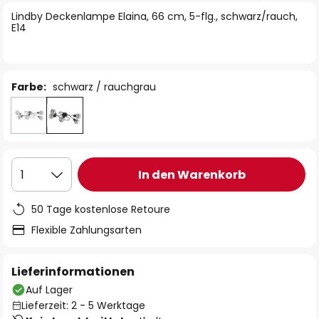
springen
Lindby Deckenlampe Elaina, 66 cm, 5-flg., schwarz/rauch,
E14
Farbe:
schwarz / rauchgrau
In den Warenkorb
1
50 Tage kostenlose Retoure
Flexible Zahlungsarten
Lieferinformationen
Auf Lager
Lieferzeit: 2 - 5 Werktage