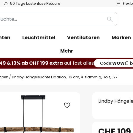
50 Tage kostenlose Retoure
Flexi
Suche
hten
Leuchtmittel
Ventilatoren
Marken
Mehr
49 & 13% ab CHF 199 extra
auf fast alles
Code:
WOW
k
mpen
Lindby Hängeleuchte Eldarion, 116 cm, 4-flammig, Holz, E27
Lindby Hängele
CHF 109