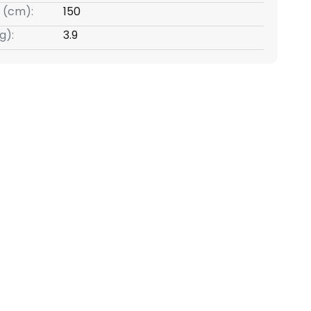
 (cm):
150
g):
3.9