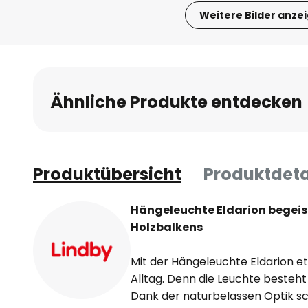
Weitere Bilder anze
Zum
Anfang
der
Bildgalerie
Ähnliche Produkte entdecken
springen
Produktübersicht
Produktdeta
Hängeleuchte Eldarion begeis
Holzbalkens
Mit der Hängeleuchte Eldarion eta
Alltag. Denn die Leuchte besteht
Dank der naturbelassen Optik sche