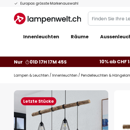
Zum
Europas grösste Markenauswahl
Inhalt
Finden
springen
Sie
Ihre
Innenleuchten
Räume
Aussenleuc
Leuchte...
10% ab CHF 1
Nur
01D 17H 17M 44S
Lampen & Leuchten
Innenleuchten
Pendelleuchten & Hängela
Zum
Ende
Letzte Stücke
der
Bildgalerie
springen