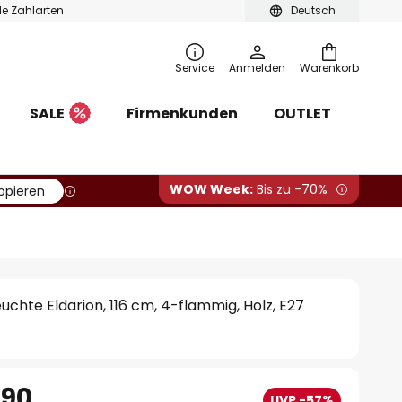
ble Zahlarten
Deutsch
Service
Anmelden
Warenkorb
SALE
Firmenkunden
OUTLET
WOW Week:
Bis zu -70%
opieren
uchte Eldarion, 116 cm, 4-flammig, Holz, E27
.90
UVP -57%