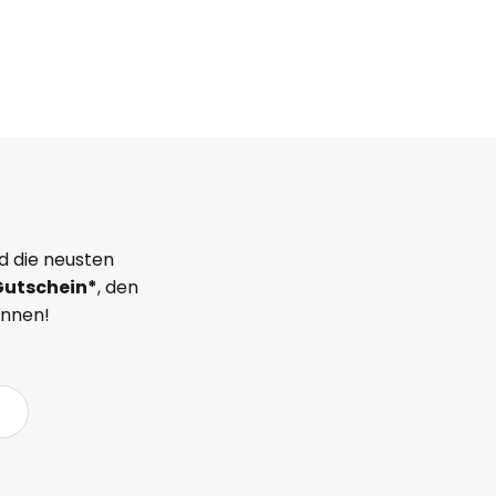
d die neusten
Gutschein*
, den
önnen!