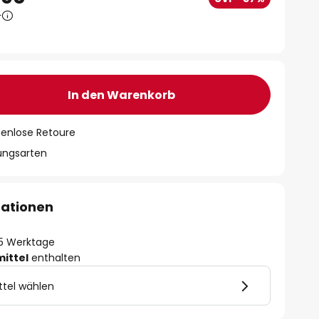
0
In den Warenkorb
tenlose Retoure
lungsarten
mationen
- 5 Werktage
mittel
enthalten
ttel wählen