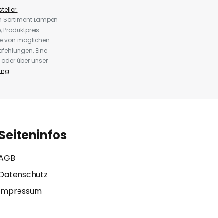
teller.
em Sortiment Lampen
 Produktpreis-
te von möglichen
fehlungen. Eine
 oder über unser
ung
.
Seiteninfos
AGB
Datenschutz
Impressum