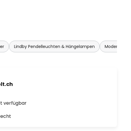
er
Lindby Pendelleuchten & Hängelampen
Moderne Pen
t.ch
ort verfügbar
recht