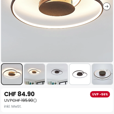
Zum
CHF 84.90
UVP -56%
Anfang
UVP
CHF 195.90
der
inkl. MwSt.
Bildgalerie