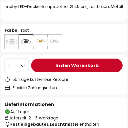
springen
Lindby LED-Deckenlampe Joline, Ø 45 cm, rostbraun, Metall
Farbe:
rost
In den Warenkorb
1
50 Tage kostenlose Retoure
Flexible Zahlungsarten
Lieferinformationen
Auf Lager
Lieferzeit: 2 - 5 Werktage
Fest eingebautes Leuchtmittel
enthalten