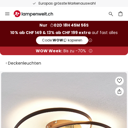
Europas grösste Markenauswahl
Zum
Inhalt
springen
Nur
02D 18H 45M 55S
10% ab CHF 149 & 13% ab CHF 199 extra
auf fast alles
he
Code:
WOW
kopieren
WOW Week:
Bis zu -70%
Deckenleuchten
Zum
Ende
der
Bildgalerie
springen