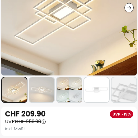
Zum
CHF 209.90
UVP -19%
Anfang
UVP
CHF 259.90
der
inkl. MwSt.
Bildgalerie