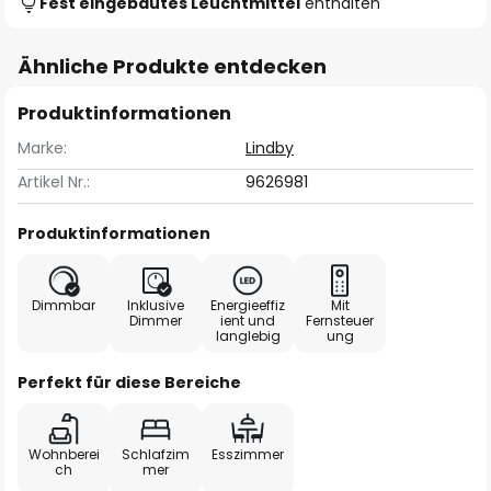
Fest eingebautes Leuchtmittel
enthalten
Ähnliche Produkte entdecken
Produktinformationen
Marke:
Lindby
Artikel Nr.:
9626981
Produktinformationen
Dimmbar
Inklusive
Energieeffiz
Mit
Dimmer
ient und
Fernsteuer
langlebig
ung
Perfekt für diese Bereiche
Wohnberei
Schlafzim
Esszimmer
ch
mer