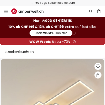
50 Tage kostenlose Retoure
Zum
Inhalt
springen
Nur
00D 08H 13M 10S
10% ab CHF 149 & 13% ab CHF 199 extra
auf fast alles
he
Code:
WOW
kopieren
WOW Week:
Bis zu -70%
Deckenleuchten
Zum
Ende
der
Bildgalerie
springen