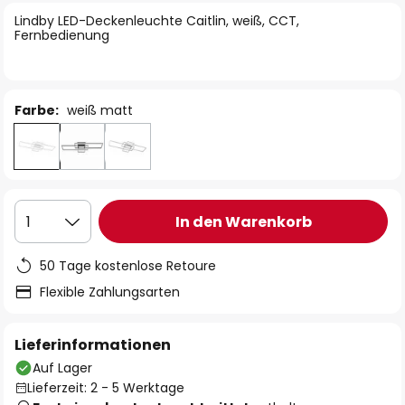
springen
Lindby LED-Deckenleuchte Caitlin, weiß, CCT,
Fernbedienung
Farbe:
weiß matt
In den Warenkorb
1
50 Tage kostenlose Retoure
Flexible Zahlungsarten
Lieferinformationen
Auf Lager
Lieferzeit: 2 - 5 Werktage