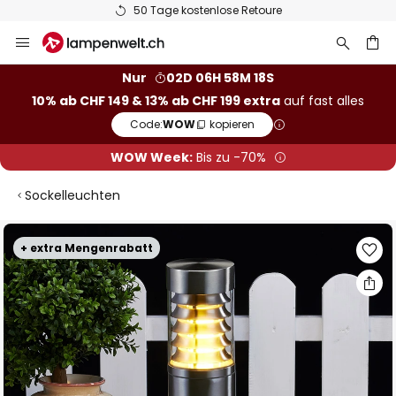
50 Tage kostenlose Retoure
Zum
Inhalt
springen
Nur
02D 06H 58M 17S
10% ab CHF 149 & 13% ab CHF 199 extra
auf fast alles
he
Code:
WOW
kopieren
WOW Week:
Bis zu -70%
Sockelleuchten
Zum
+ extra Mengenrabatt
Ende
der
Bildgalerie
springen