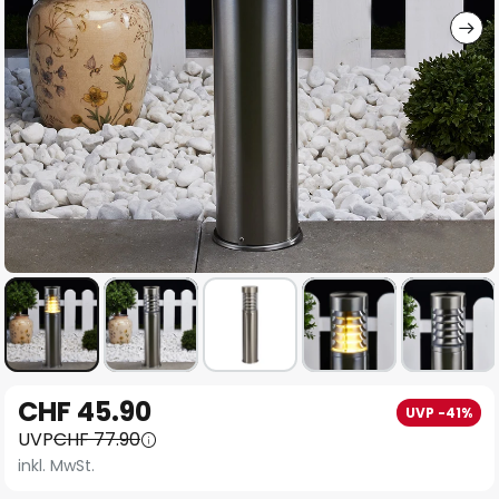
Zum
CHF 45.90
UVP -41%
Anfang
UVP
CHF 77.90
der
inkl. MwSt.
Bildgalerie