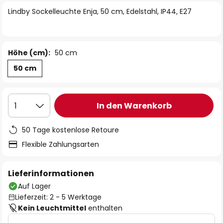
springen
Lindby Sockelleuchte Enja, 50 cm, Edelstahl, IP44, E27
Höhe (cm):
50 cm
50 cm
In den Warenkorb
1
50 Tage kostenlose Retoure
Flexible Zahlungsarten
Lieferinformationen
Auf Lager
Lieferzeit: 2 - 5 Werktage
Kein Leuchtmittel
enthalten