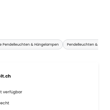
e Pendelleuchten & Hängelampen
Pendelleuchten & Häng
t.ch
ort verfügbar
recht