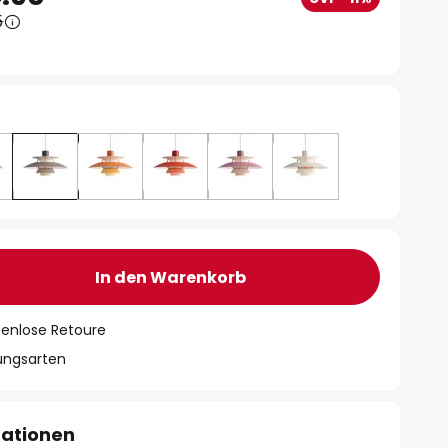
5
In den Warenkorb
tenlose Retoure
lungsarten
mationen