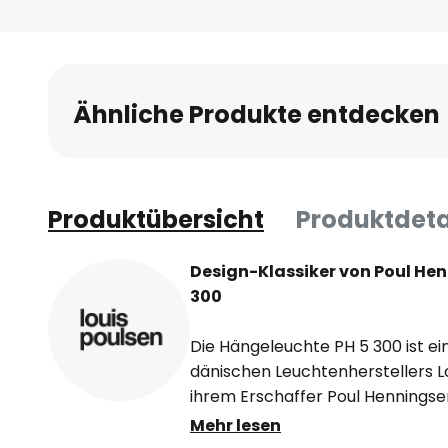
Anfang
der
Bildgalerie
springen
Ähnliche Produkte entdecken
Produktübersicht
Produktdeta
Design-Klassiker von Poul He
300
Die Hängeleuchte PH 5 300 ist ei
dänischen Leuchtenherstellers L
ihrem Erschaffer Poul Hennings
neben seiner Funktion als Desig
Mehr lesen
Journalist tätig - ein vielseitiges