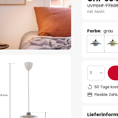
UVP
CHF 773.0
inkl. MwSt.
Farbe:
grau
1
50 Tage kos
Flexible Zah
Lieferinfor