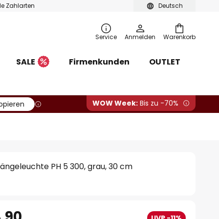
ble Zahlarten
Deutsch
Service
Anmelden
Warenkorb
SALE
Firmenkunden
OUTLET
WOW Week:
Bis zu -70%
opieren
Hängeleuchte PH 5 300, grau, 30 cm
.90
UVP -11%