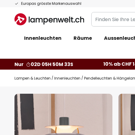
Zum
Europas grösste Markenauswahl
Inhalt
Finden
springen
Sie
Ihre
Innenleuchten
Räume
Aussenleuc
Leuchte...
10% ab CHF 1
Nur
02D 05H 50M 32S
Lampen & Leuchten
Innenleuchten
Pendelleuchten & Hängela
Zum
Ende
der
Bildgalerie
springen