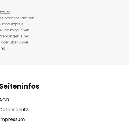
teller.
em Sortiment Lampen
 Produktpreis-
te von möglichen
fehlungen. Eine
 oder über unser
ung
.
Seiteninfos
AGB
Datenschutz
Impressum