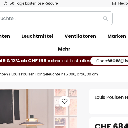
50 Tage kostenlose Retoure
Flexi
Suche
hten
Leuchtmittel
Ventilatoren
Marken
Mehr
49 & 13% ab CHF 199 extra
auf fast alles
Code:
WOW
k
mpen
Louis Poulsen Hängeleuchte PH 5 300, grau, 30 cm
Louis Poulsen 
CHF 684