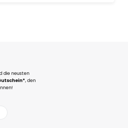
d die neusten
Gutschein*
, den
önnen!