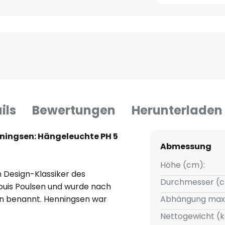
ils
Bewertungen
Herunterladen
nningsen: Hängeleuchte PH 5
Abmessung
Höhe (cm):
n Design-Klassiker des
Durchmesser (c
ouis Poulsen und wurde nach
en benannt. Henningsen war
Abhängung max
ner auch noch als Autor und
Nettogewicht (k
 Talent. Von 1925 bis zu seinem