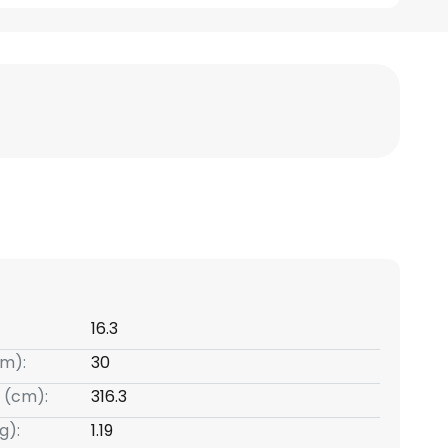
16.3
m):
30
 (cm):
316.3
g):
1.19