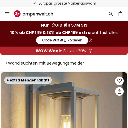
Europas grösste Markenauswahl
Zum
Inhalt
springen
Nur
01D 18H 57M 51S
10% ab CHF 149 & 13% ab CHF 199 extra
auf fast alles
he
Code:
WOW
kopieren
WOW Week:
Bis zu -70%
Wandleuchten mit Bewegungsmelder
Zum
+ extra Mengenrabatt
Ende
der
Bildgalerie
springen