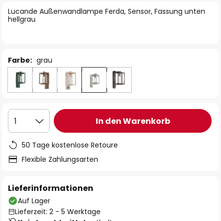
springen
Lucande Außenwandlampe Ferda, Sensor, Fassung unten
hellgrau
Farbe:
grau
In den Warenkorb
1
50 Tage kostenlose Retoure
Flexible Zahlungsarten
Lieferinformationen
Auf Lager
Lieferzeit: 2 - 5 Werktage