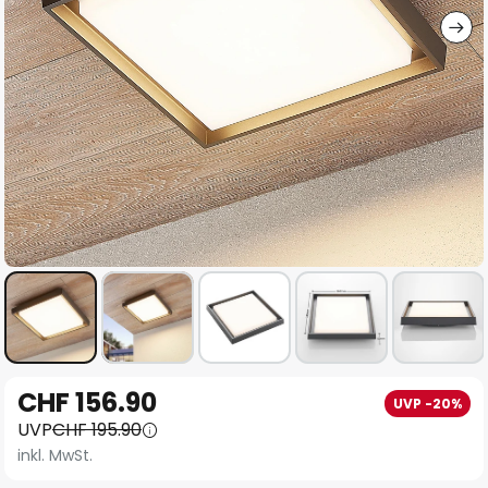
Zum
CHF 156.90
UVP -20%
Anfang
UVP
CHF 195.90
der
inkl. MwSt.
Bildgalerie