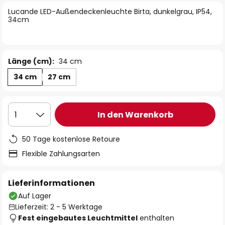
springen
Lucande LED-Außendeckenleuchte Birta, dunkelgrau, IP54,
34cm
Länge (cm):
34 cm
34 cm
27 cm
In den Warenkorb
1
50 Tage kostenlose Retoure
Flexible Zahlungsarten
Lieferinformationen
Auf Lager
Lieferzeit: 2 - 5 Werktage
Fest eingebautes Leuchtmittel
enthalten