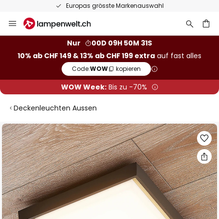
Europas grösste Markenauswahl
Zum
Inhalt
springen
Nur
00D 09H 50M 30S
10% ab CHF 149 & 13% ab CHF 199 extra
auf fast alles
he
Code:
WOW
kopieren
WOW Week:
Bis zu -70%
Deckenleuchten Aussen
Zum
Ende
der
Bildgalerie
springen