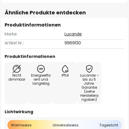
Ähnliche Produkte entdecken
Produktinformationen
Marke:
Lucande
Artikel Nr.:
9969130
Produktinformationen
Nicht
Energieeffiz
IP54
Lucande –
dimmbar
ient und
bis zu 5
langlebig
Jahre
Garantie
(siehe
Herstellera
ngaben)
Lichtwirkung
Warmweiss
Universalweiss
Tageslicht