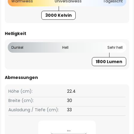
Warmweiss
Universalweiss
Tageslicht
3000 Kelvin
Helligkeit
Dunkel
Hell
Sehr hell
1800 Lumen
Abmessungen
Höhe (cm):
22.4
Breite (cm):
30
Ausladung / Tiefe (cm):
33