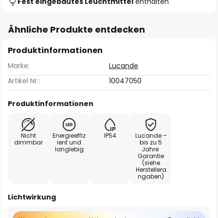
Fest eingebautes Leuchtmittel
enthalten
Ähnliche Produkte entdecken
Produktinformationen
Marke:
Lucande
Artikel Nr.:
10047050
Produktinformationen
Nicht
Energieeffiz
IP54
Lucande –
dimmbar
ient und
bis zu 5
langlebig
Jahre
Garantie
(siehe
Herstellera
ngaben)
Lichtwirkung