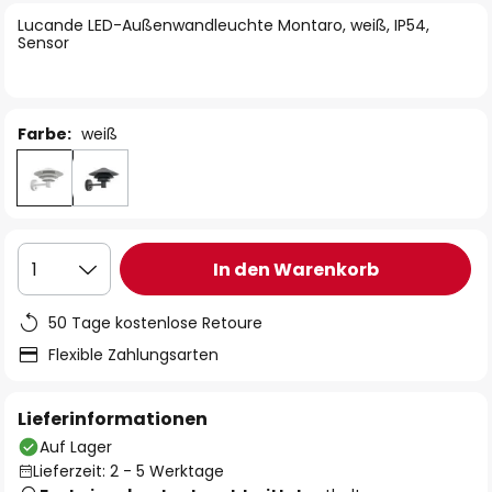
springen
Lucande LED-Außenwandleuchte Montaro, weiß, IP54,
Sensor
Farbe:
weiß
In den Warenkorb
1
50 Tage kostenlose Retoure
Flexible Zahlungsarten
Lieferinformationen
Auf Lager
Lieferzeit: 2 - 5 Werktage