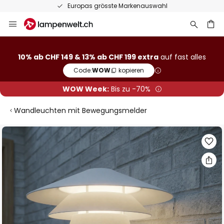
Europas grösste Markenauswahl
Zum
Inhalt
springen
10% ab CHF 149 & 13% ab CHF 199 extra
auf fast alles
he
Code:
WOW
kopieren
WOW Week:
Bis zu -70%
Wandleuchten mit Bewegungsmelder
Zum
Ende
der
Bildgalerie
springen