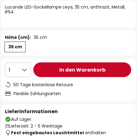
springen
Lucande LED-Sockellampe Leya, 35 cm, anthrazit, Metall,
IP54
Höhe (cm):
35 cm
35 cm
In den Warenkorb
1
50 Tage kostenlose Retoure
Flexible Zahlungsarten
Lieferinformationen
Auf Lager
Lieferzeit: 2 - 5 Werktage
Fest eingebautes Leuchtmittel
enthalten