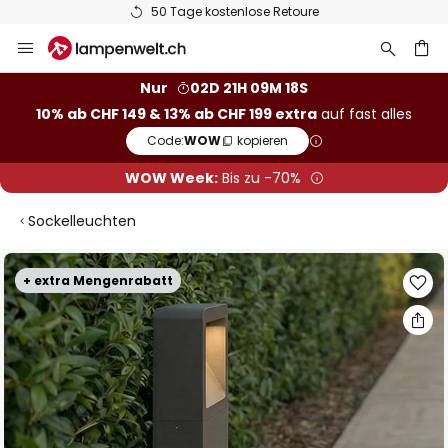
50 Tage kostenlose Retoure
Zum
Inhalt
springen
Nur
02D 21H 09M 17S
10% ab CHF 149 & 13% ab CHF 199 extra
auf fast alles
he
Code:
WOW
kopieren
WOW Week:
Bis zu -70%
Sockelleuchten
Zum
+ extra Mengenrabatt
Ende
der
Bildgalerie
springen