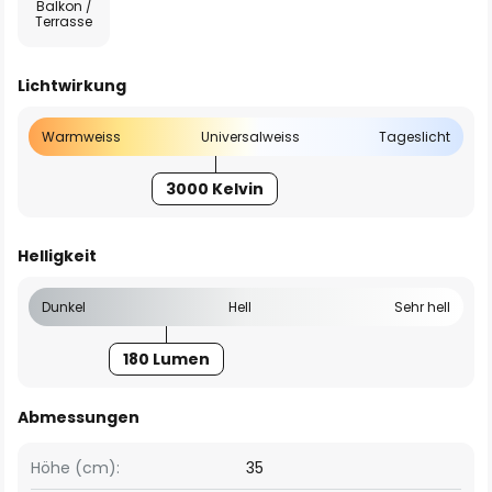
Balkon /
Terrasse
Lichtwirkung
Warmweiss
Universalweiss
Tageslicht
3000 Kelvin
Helligkeit
Dunkel
Hell
Sehr hell
180 Lumen
Abmessungen
Höhe (cm):
35