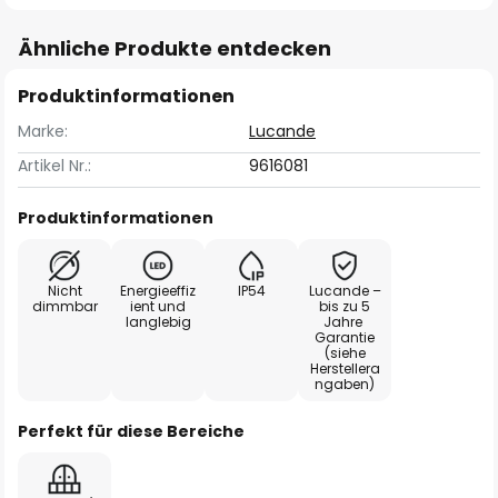
Ähnliche Produkte entdecken
Produktinformationen
Marke:
Lucande
Artikel Nr.:
9616081
Produktinformationen
Nicht
Energieeffiz
IP54
Lucande –
dimmbar
ient und
bis zu 5
langlebig
Jahre
Garantie
(siehe
Herstellera
ngaben)
Perfekt für diese Bereiche