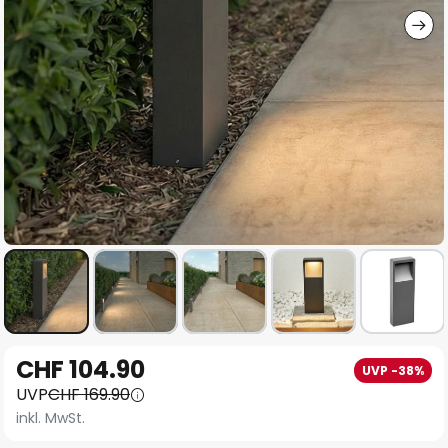
Zum
CHF 104.90
UVP -38%
Anfang
UVP
CHF 169.90
der
inkl. MwSt.
Bildgalerie