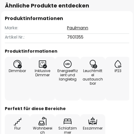
Ähnliche Produkte entdecken
Produktinformationen
Marke:
Paulmann
Artikel Nr.:
7601355
Produktinformationen
Dimmbar
Inklusive
Energieeffiz
Leuchtmitt
IP23
Dimmer
ient und
el
langlebig
austausch
bar
Perfekt für diese Bereiche
Flur
Wohnberei
Schlafzim
Esszimmer
ch
mer