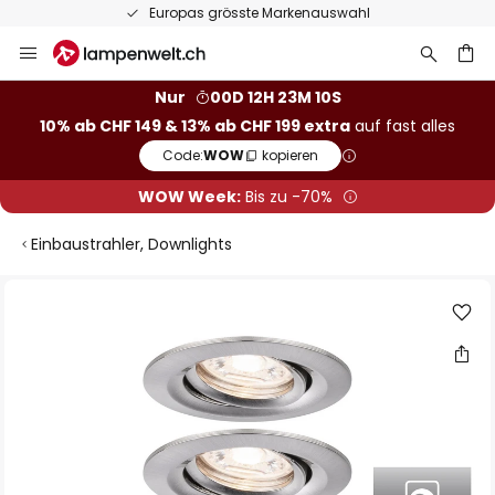
Europas grösste Markenauswahl
Zum
Inhalt
springen
Nur
00D 12H 23M 09S
10% ab CHF 149 & 13% ab CHF 199 extra
auf fast alles
he
Code:
WOW
kopieren
WOW Week:
Bis zu -70%
Einbaustrahler, Downlights
Zum
Ende
der
Bildgalerie
springen