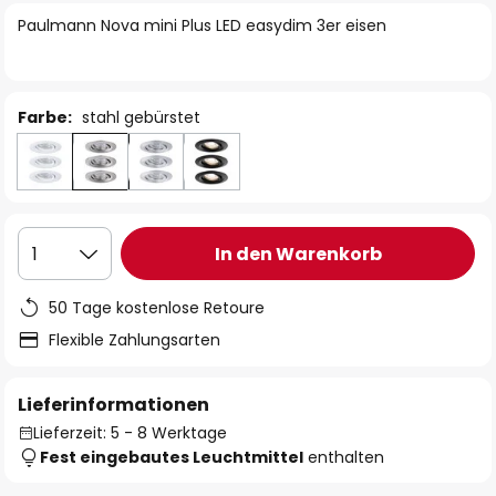
springen
Paulmann Nova mini Plus LED easydim 3er eisen
Farbe:
stahl gebürstet
In den Warenkorb
1
50 Tage kostenlose Retoure
Flexible Zahlungsarten
Lieferinformationen
Lieferzeit: 5 - 8 Werktage
Fest eingebautes Leuchtmittel
enthalten