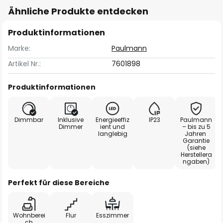
Ähnliche Produkte entdecken
Produktinformationen
Marke:
Paulmann
Artikel Nr.:
7601898
Produktinformationen
Dimmbar
Inklusive
Energieeffiz
IP23
Paulmann
Dimmer
ient und
– bis zu 5
langlebig
Jahren
Garantie
(siehe
Herstellera
ngaben)
Perfekt für diese Bereiche
Wohnberei
Flur
Esszimmer
ch