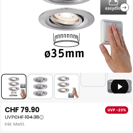
Zum
CHF 79.90
UVP -23%
Anfang
UVP
CHF 104.38
der
inkl. MwSt.
Bildgalerie