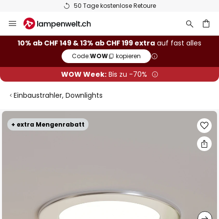
50 Tage kostenlose Retoure
Zum
Inhalt
springen
10% ab CHF 149 & 13% ab CHF 199 extra
auf fast alles
Code:
WOW
kopieren
he
WOW Week:
Bis zu -70%
Einbaustrahler, Downlights
Zum
+ extra Mengenrabatt
Ende
der
Bildgalerie
springen