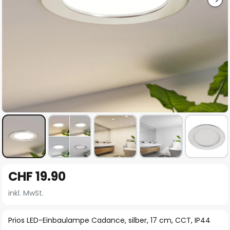
Zum
CHF 19.90
Anfang
der
inkl. MwSt.
Bildgalerie
springen
Prios LED-Einbaulampe Cadance, silber, 17 cm, CCT, IP44