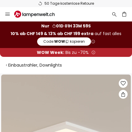
50 Tage kostenlose Retoure
Zum
Inhalt
springen
Nur
01D 01H 33M 58S
10% ab CHF 149 & 13% ab CHF 199 extra
auf fast alles
he
Code:
WOW
kopieren
WOW Week:
Bis zu -70%
Einbaustrahler, Downlights
Zum
Ende
der
Bildgalerie
springen