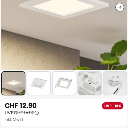
Zum
CHF 12.90
UVP -18%
Anfang
UVP
CHF 15.90
der
inkl. MwSt.
Bildgalerie