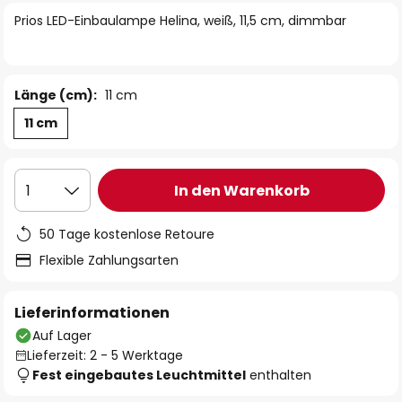
springen
Prios LED-Einbaulampe Helina, weiß, 11,5 cm, dimmbar
Länge (cm):
11 cm
11 cm
In den Warenkorb
1
50 Tage kostenlose Retoure
Flexible Zahlungsarten
Lieferinformationen
Auf Lager
Lieferzeit: 2 - 5 Werktage
Fest eingebautes Leuchtmittel
enthalten