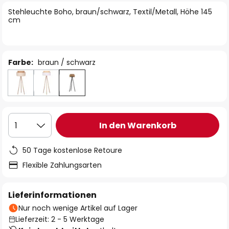
springen
Stehleuchte Boho, braun/schwarz, Textil/Metall, Höhe 145
cm
Farbe:
braun / schwarz
In den Warenkorb
1
50 Tage kostenlose Retoure
Flexible Zahlungsarten
Lieferinformationen
Nur noch wenige Artikel auf Lager
Lieferzeit: 2 - 5 Werktage