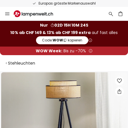
Europas grösste Markenauswahl
Zum
Inhalt
springen
Nur
02D 15H 10M 23S
10% ab CHF 149 & 13% ab CHF 199 extra
auf fast alles
he
Code:
WOW
kopieren
WOW Week:
Bis zu -70%
Stehleuchten
Zum
Ende
der
Bildgalerie
springen