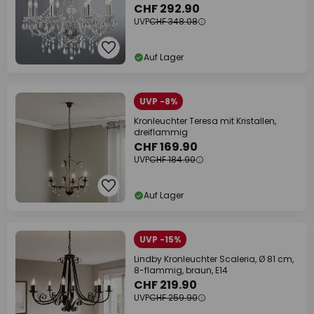
CHF 292.90
UVP
CHF 348.08
Auf Lager
UVP -8%
Kronleuchter Teresa mit Kristallen,
dreiflammig
CHF 169.90
UVP
CHF 184.90
Auf Lager
UVP -15%
Lindby Kronleuchter Scaleria, Ø 81 cm,
8-flammig, braun, E14
CHF 219.90
UVP
CHF 259.90