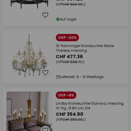
UVP
CHF 634.00
Auf Lager
UVP -20%
12-flammiger Kronleuchter Marie
Therese, messing
CHF 477.36
UVP
CHF 596.71
Lieferzeit: 9 - 13 Werktage
UVP -9%
Lindby Kronleuchter Elanova, messing,
10-flg., Ø 80 cm, E14
CHF 354.90
UVP
CHF 389.90