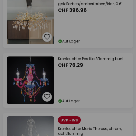
goldfarben/amberfarben/klar, Ø 61
cm
CHF 396.96
Auf Lager
Kronleuchter Perdita 3flammig bunt
CHF 76.29
Auf Lager
UVP -15%
Kronleuchter Marie Therese, chrom,
achtflammig