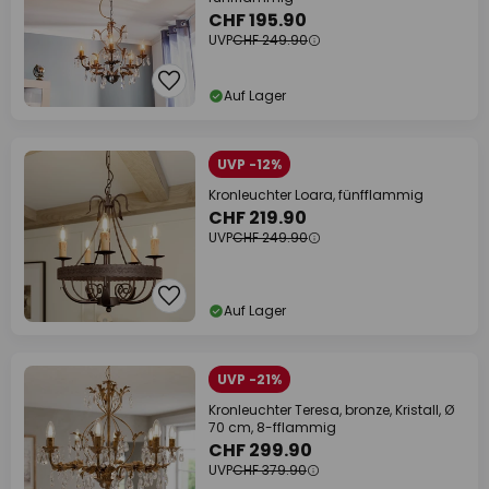
CHF 195.90
UVP
CHF 249.90
Auf Lager
UVP -12%
Kronleuchter Loara, fünfflammig
CHF 219.90
UVP
CHF 249.90
Auf Lager
UVP -21%
Kronleuchter Teresa, bronze, Kristall, Ø
70 cm, 8-fflammig
CHF 299.90
UVP
CHF 379.90