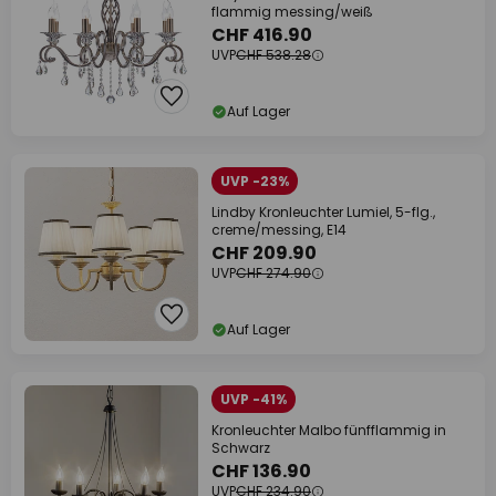
flammig messing/weiß
CHF 416.90
UVP
CHF 538.28
Auf Lager
UVP -23%
Lindby Kronleuchter Lumiel, 5-flg.,
creme/messing, E14
CHF 209.90
UVP
CHF 274.90
Auf Lager
UVP -41%
Kronleuchter Malbo fünfflammig in
Schwarz
CHF 136.90
UVP
CHF 234.90