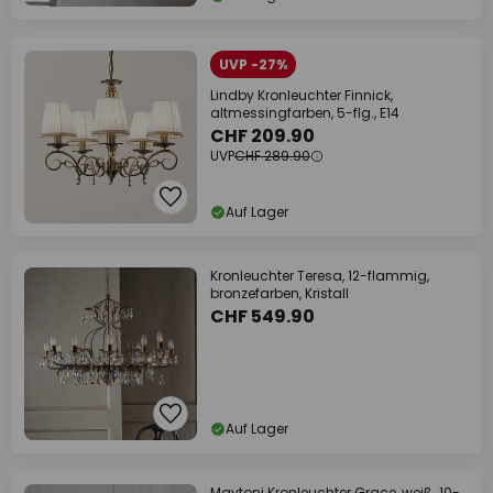
UVP -27%
Lindby Kronleuchter Finnick,
altmessingfarben, 5-flg., E14
CHF 209.90
UVP
CHF 289.90
Auf Lager
Kronleuchter Teresa, 12-flammig,
bronzefarben, Kristall
CHF 549.90
Auf Lager
Maytoni Kronleuchter Grace, weiß, 10-