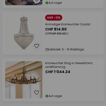
Auf Lager
UVP -11%
Anmutiger Kronleuchter Crystal
CHF 814.90
UVP
CHF 919.93
Lieferzeit: 9 - 13 Werktage
Kronleuchter Stag in Geweihform,
zwölfflammig
CHF 1’044.24
Auf Lager