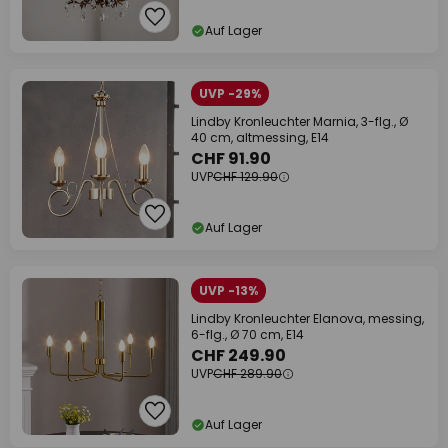
Auf Lager
UVP -29%
Lindby Kronleuchter Marnia, 3-flg., Ø
40 cm, altmessing, E14
CHF 91.90
UVP
CHF 129.90
Auf Lager
UVP -13%
Lindby Kronleuchter Elanova, messing,
6-flg., Ø 70 cm, E14
CHF 249.90
UVP
CHF 289.90
Auf Lager