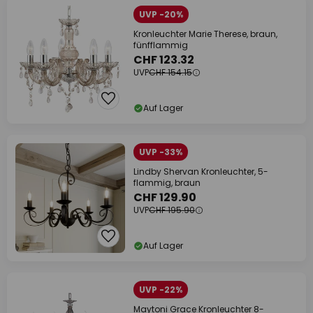
UVP -20%
Kronleuchter Marie Therese, braun,
fünfflammig
CHF 123.32
UVP
CHF 154.15
Auf Lager
UVP -33%
Lindby Shervan Kronleuchter, 5-
flammig, braun
CHF 129.90
UVP
CHF 195.90
Auf Lager
UVP -22%
Maytoni Grace Kronleuchter 8-