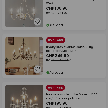
Weiß
CHF 136.90
UVP
CHF 234.90
Auf Lager
UVP -46%
Lindby Kronleuchter Caleb, 9-flg.,
rostfarben, Metall, E14
CHF 249.90
UVP
CHF 469.90
Auf Lager
UVP -46%
Lucande Kronleuchter Solveig, Ø 60
cm, 5-flammig, chrom
CHF 195.90
UVP
CHF 364.90