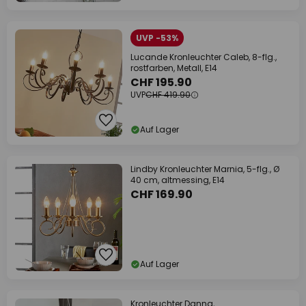
UVP -53%
Lucande Kronleuchter Caleb, 8-flg.,
rostfarben, Metall, E14
CHF 195.90
UVP
CHF 419.90
Auf Lager
Lindby Kronleuchter Marnia, 5-flg., Ø
40 cm, altmessing, E14
CHF 169.90
Auf Lager
Kronleuchter Danna,