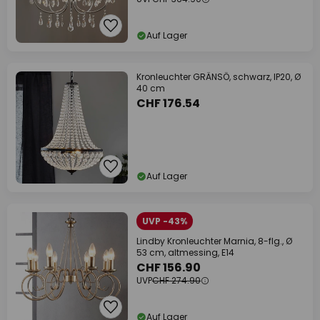
Auf Lager
Kronleuchter GRÄNSÖ, schwarz, IP20, Ø
40 cm
CHF 176.54
Auf Lager
UVP -43%
Lindby Kronleuchter Marnia, 8-flg., Ø
53 cm, altmessing, E14
CHF 156.90
UVP
CHF 274.90
Auf Lager