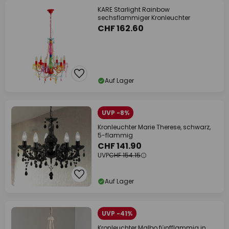
KARE Starlight Rainbow
sechsflammiger Kronleuchter
CHF 162.60
Auf Lager
UVP -8%
Kronleuchter Marie Therese, schwarz,
5-flammig
CHF 141.90
UVP
CHF 154.15
Auf Lager
UVP -41%
Kronleuchter Malbo fünfflammig in