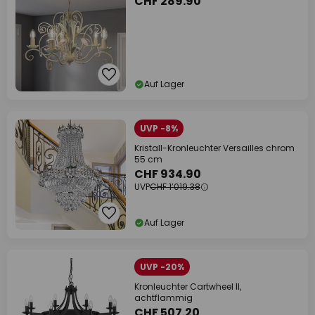
CHF 289.90
Auf Lager
UVP -8%
Kristall-Kronleuchter Versailles chrom
55 cm
CHF 934.90
UVP
CHF 1’019.38
Auf Lager
UVP -20%
Kronleuchter Cartwheel II,
achtflammig
CHF 507.20