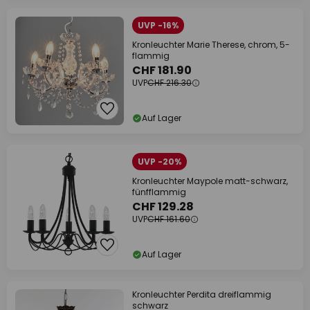
UVP -16%
Kronleuchter Marie Therese, chrom, 5-
flammig
CHF 181.90
UVP
CHF 216.30
Auf Lager
UVP -20%
Kronleuchter Maypole matt-schwarz,
fünfflammig
CHF 129.28
UVP
CHF 161.60
Auf Lager
Kronleuchter Perdita dreiflammig
schwarz