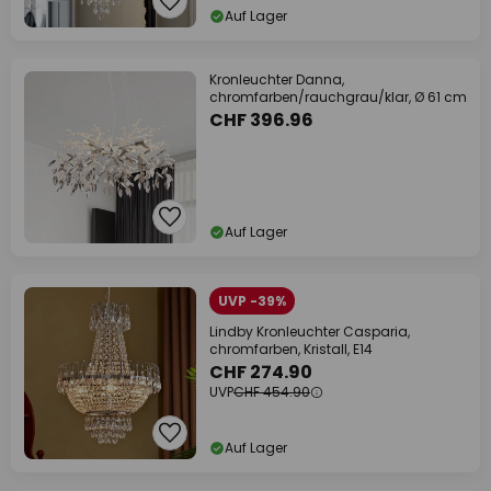
Auf Lager
Kronleuchter Danna,
chromfarben/rauchgrau/klar, Ø 61 cm
CHF 396.96
Auf Lager
UVP -39%
Lindby Kronleuchter Casparia,
chromfarben, Kristall, E14
CHF 274.90
UVP
CHF 454.90
Auf Lager