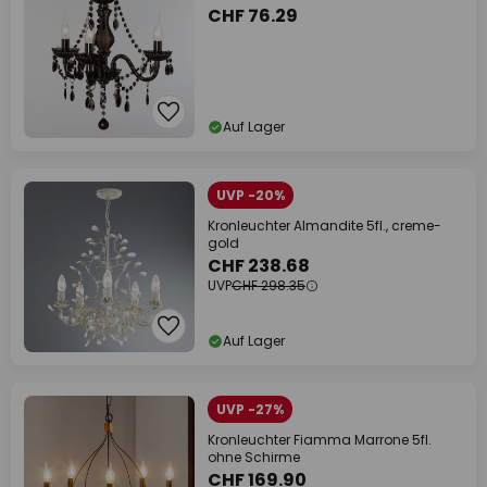
CHF 76.29
Auf Lager
UVP -20%
Kronleuchter Almandite 5fl., creme-
gold
CHF 238.68
UVP
CHF 298.35
Auf Lager
UVP -27%
Kronleuchter Fiamma Marrone 5fl.
ohne Schirme
CHF 169.90