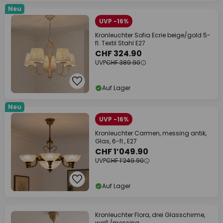
Neu
UVP -16%
Kronleuchter Sofia Ecrie beige/gold 5-
fl. Textil Stahl E27
CHF 324.90
UVP
CHF 389.90
Auf Lager
Neu
UVP -16%
Kronleuchter Carmen, messing antik,
Glas, 6-fl., E27
CHF 1’049.90
UVP
CHF 1’249.90
Auf Lager
Kronleuchter Flora, drei Glasschirme,
weiß/messing