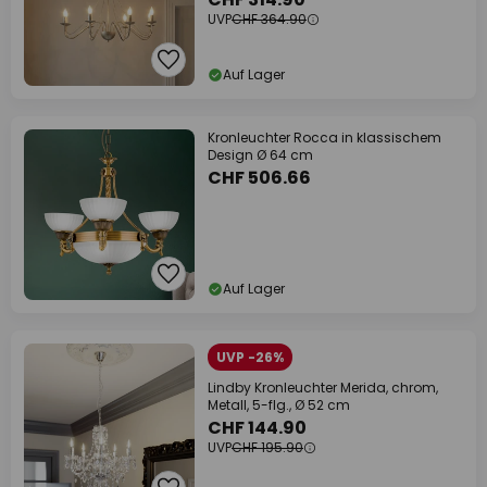
UVP
CHF 364.90
Auf Lager
Kronleuchter Rocca in klassischem
Design Ø 64 cm
CHF 506.66
Auf Lager
UVP -26%
Lindby Kronleuchter Merida, chrom,
Metall, 5-flg., Ø 52 cm
CHF 144.90
UVP
CHF 195.90