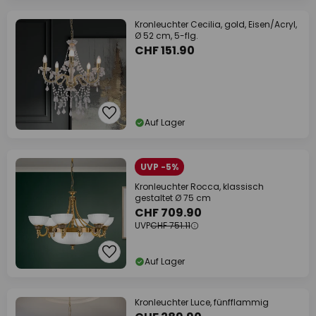
Kronleuchter Cecilia, gold, Eisen/Acryl,
Ø 52 cm, 5-flg.
CHF 151.90
Auf Lager
UVP -5%
Kronleuchter Rocca, klassisch
gestaltet Ø 75 cm
CHF 709.90
UVP
CHF 751.11
Auf Lager
Kronleuchter Luce, fünfflammig