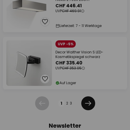
CHF 446.41
UVP
CHF 469.91
Lieferzeit: 7 - 11 Werktage
UVP -5%
Decor Walther Vision S LED-
Kosmetikspiegel schwarz
CHF 335.40
UVP
CHF 353.05
Auf Lager
Seite
1
2
3
Zurück
Weiter
Newsletter