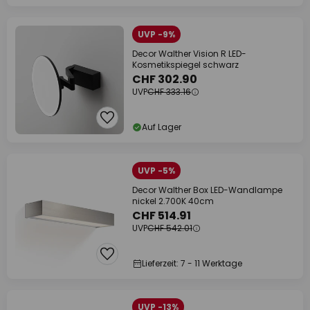
UVP -9%
Decor Walther Vision R LED-
Kosmetikspiegel schwarz
CHF 302.90
UVP
CHF 333.16
Auf Lager
UVP -5%
Decor Walther Box LED-Wandlampe
nickel 2.700K 40cm
CHF 514.91
UVP
CHF 542.01
Lieferzeit: 7 - 11 Werktage
UVP -13%