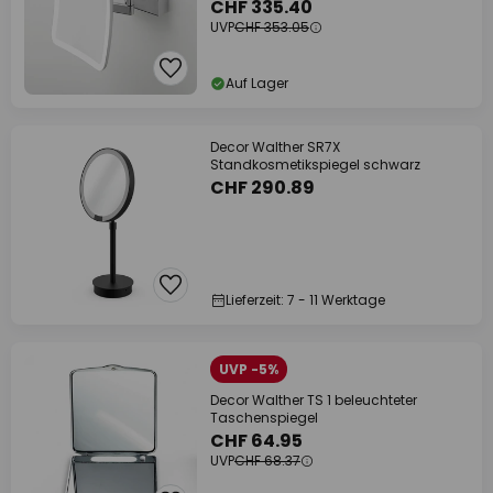
CHF 335.40
UVP
CHF 353.05
Auf Lager
Decor Walther SR7X
Standkosmetikspiegel schwarz
CHF 290.89
Lieferzeit: 7 - 11 Werktage
UVP -5%
Decor Walther TS 1 beleuchteter
Taschenspiegel
CHF 64.95
UVP
CHF 68.37