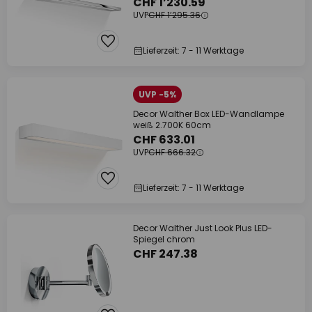
CHF 1’230.59
UVP
CHF 1’295.36
Lieferzeit: 7 - 11 Werktage
UVP -5%
Decor Walther Box LED-Wandlampe
weiß 2.700K 60cm
CHF 633.01
UVP
CHF 666.32
Lieferzeit: 7 - 11 Werktage
Decor Walther Just Look Plus LED-
Spiegel chrom
CHF 247.38