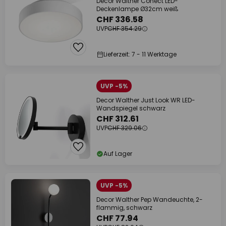
Decor Walther Conect LED-
Deckenlampe Ø32cm weiß
CHF 336.58
UVP
CHF 354.29
Lieferzeit: 7 - 11 Werktage
UVP -5%
Decor Walther Just Look WR LED-
Wandspiegel schwarz
CHF 312.61
UVP
CHF 329.06
Auf Lager
UVP -5%
Decor Walther Pep Wandeuchte, 2-
flammig, schwarz
CHF 77.94