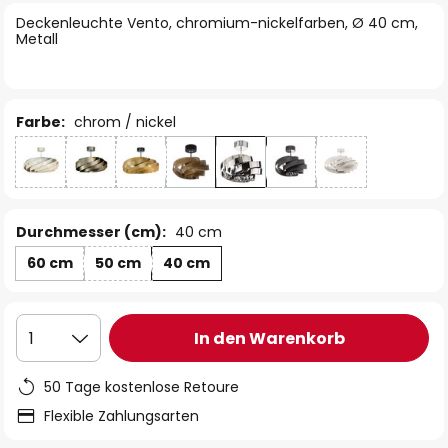
springen
Deckenleuchte Vento, chromium-nickelfarben, Ø 40 cm,
Metall
Farbe:
chrom / nickel
Durchmesser (cm):
40 cm
60 cm
50 cm
40 cm
In den Warenkorb
1
50 Tage kostenlose Retoure
Flexible Zahlungsarten