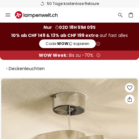
50 Tage kostenlose Retoure
Zum
Inhalt
springen
Nur
02D 18H 51M 08S
10% ab CHF 149 & 13% ab CHF 199 extra
auf fast alles
he
Code:
WOW
kopieren
WOW Week:
Bis zu -70%
Deckenleuchten
Zum
Ende
der
Bildgalerie
springen