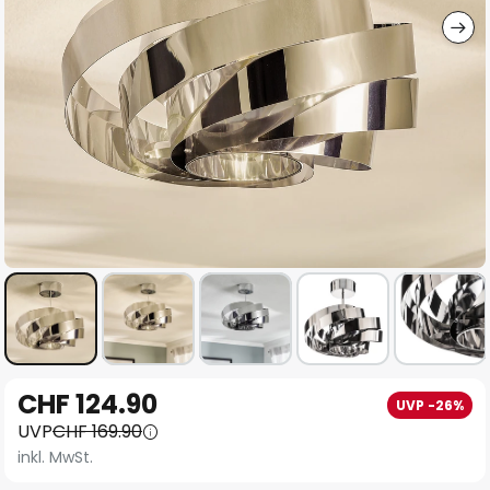
Zum
CHF 124.90
UVP -26%
Anfang
UVP
CHF 169.90
der
inkl. MwSt.
Bildgalerie