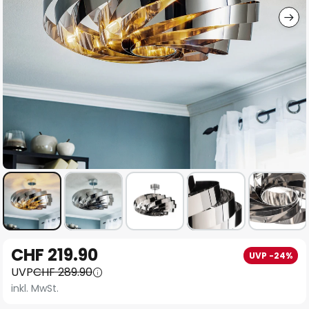
Zum
CHF 219.90
UVP -24%
Anfang
UVP
CHF 289.90
der
inkl. MwSt.
Bildgalerie