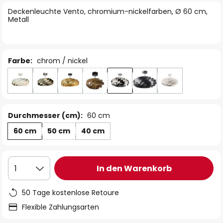
springen
Deckenleuchte Vento, chromium-nickelfarben, Ø 60 cm,
Metall
Farbe:
chrom / nickel
Durchmesser (cm):
60 cm
60 cm
50 cm
40 cm
In den Warenkorb
1
50 Tage kostenlose Retoure
Flexible Zahlungsarten