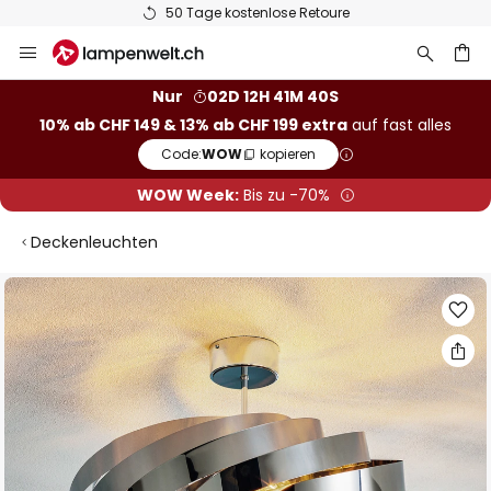
50 Tage kostenlose Retoure
Zum
Inhalt
springen
Nur
02D 12H 41M 39S
10% ab CHF 149 & 13% ab CHF 199 extra
auf fast alles
he
Code:
WOW
kopieren
WOW Week:
Bis zu -70%
Deckenleuchten
Zum
Ende
der
Bildgalerie
springen