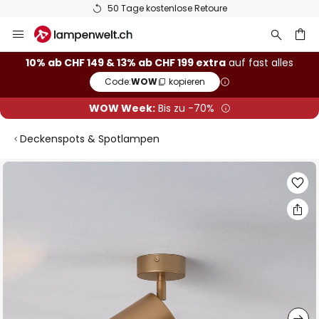
50 Tage kostenlose Retoure
Zum
Inhalt
springen
10% ab CHF 149 & 13% ab CHF 199 extra
auf fast alles
Code:
WOW
kopieren
he
WOW Week:
Bis zu -70%
Deckenspots & Spotlampen
Zum
Ende
der
Bildgalerie
springen