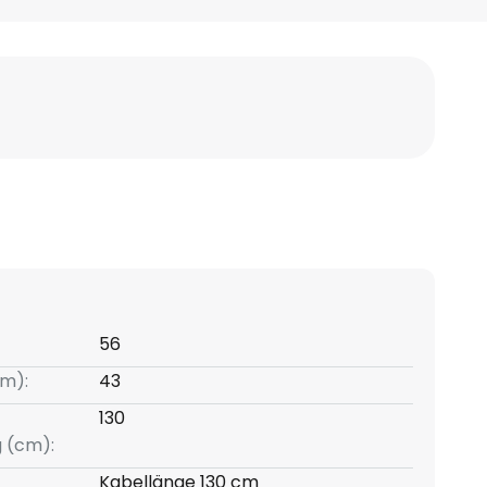
56
m):
43
130
g (cm):
Kabellänge 130 cm