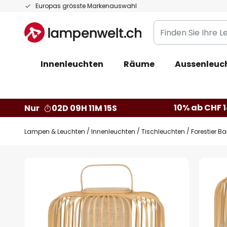
Zum
Europas grösste Markenauswahl
Inhalt
Finden
springen
Sie
Ihre
Innenleuchten
Räume
Aussenleuc
Leuchte...
10% ab CHF 1
Nur
02D 09H 11M 14S
Lampen & Leuchten
Innenleuchten
Tischleuchten
Forestier 
Zum
Ende
der
Bildgalerie
springen