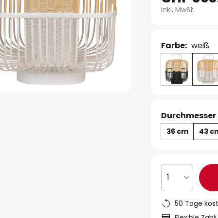
inkl. MwSt.
Farbe:
weiß
Durchmesser 
36 cm
43 c
1
50 Tage kos
Flexible Zah