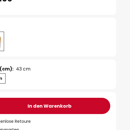
(cm):
43 cm
m
In den Warenkorb
tenlose Retoure
lungsarten