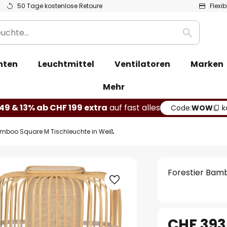
50 Tage kostenlose Retoure
Flexi
Suche
hten
Leuchtmittel
Ventilatoren
Marken
Mehr
49 & 13% ab CHF 199 extra
auf fast alles
Code:
WOW
k
Bamboo Square M Tischleuchte in Weiß
Forestier Bam
CHF 393