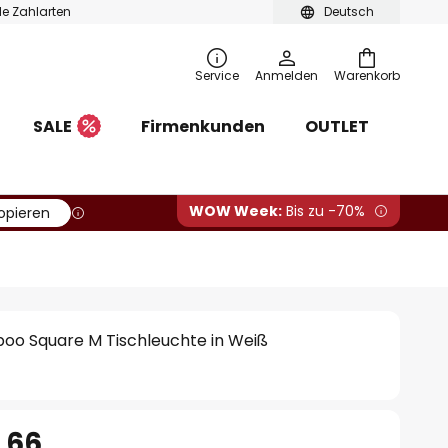
ble Zahlarten
Deutsch
Service
Anmelden
Warenkorb
SALE
Firmenkunden
OUTLET
WOW Week:
Bis zu -70%
opieren
boo Square M Tischleuchte in Weiß
.66