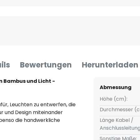
ils
Bewertungen
Herunterladen
 Bambus und Licht -
Abmessung
Höhe (cm):
für, Leuchten zu entwerfen, die
Durchmesser (c
ur und Design miteinander
ebenso die handwerkliche
Länge Kabel /
hentischer Materialien, die
Anschlussleitun
nten kombiniert werden.
Sonstige Maße: