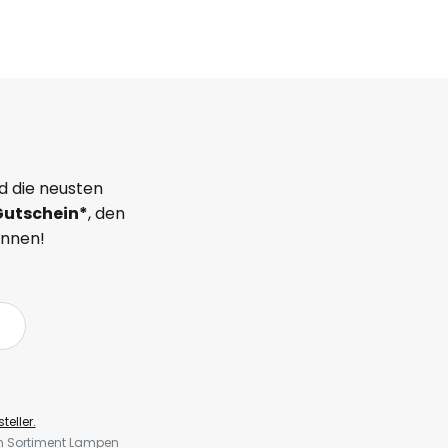
d die neusten
Gutschein*
, den
önnen!
teller.
em Sortiment Lampen