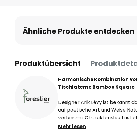
Ähnliche Produkte entdecken
Produktübersicht
Produktdeta
Harmonische Kombination von
Tischlaterne Bamboo Square
Designer Arik Lévy ist bekannt da
auf poetische Art und Weise Nat
verbinden. Charakteristisch ist 
Verarbeitung natürlicher und aut
Mehr lesen
ganz harmonisch mit Lichteleme