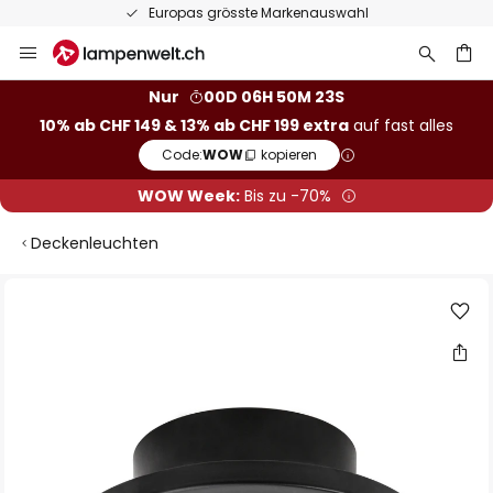
Europas grösste Markenauswahl
Zum
Inhalt
springen
Nur
00D 06H 50M 23S
10% ab CHF 149 & 13% ab CHF 199 extra
auf fast alles
he
Code:
WOW
kopieren
WOW Week:
Bis zu -70%
Deckenleuchten
Zum
Ende
der
Bildgalerie
springen