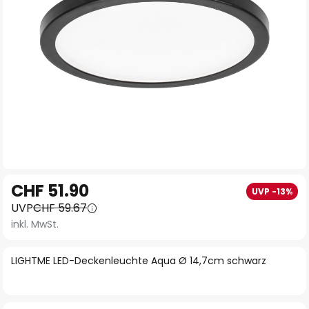
Zum
CHF 51.90
UVP -13%
Anfang
UVP
CHF 59.67
der
inkl. MwSt.
Bildgalerie
springen
LIGHTME LED-Deckenleuchte Aqua Ø 14,7cm schwarz