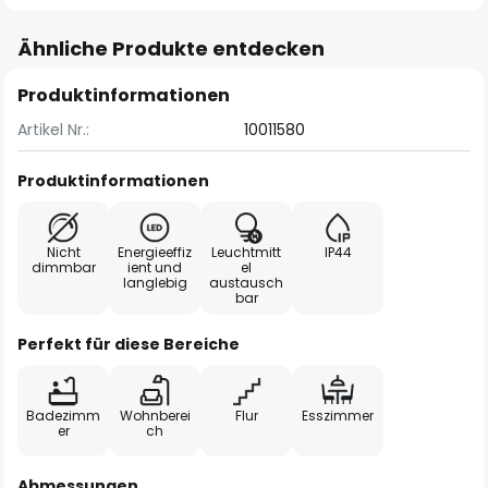
Ähnliche Produkte entdecken
Produktinformationen
Artikel Nr.:
10011580
Produktinformationen
Nicht
Energieeffiz
Leuchtmitt
IP44
dimmbar
ient und
el
langlebig
austausch
bar
Perfekt für diese Bereiche
Badezimm
Wohnberei
Flur
Esszimmer
er
ch
Abmessungen