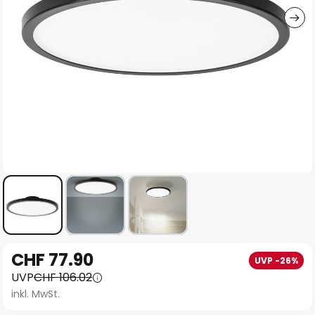
Zum
CHF 77.90
UVP -26%
Anfang
UVP
CHF 106.02
der
inkl. MwSt.
Bildgalerie