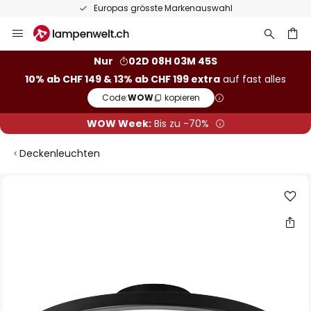
Europas grösste Markenauswahl
Zum
Inhalt
springen
Nur
02D 08H 03M 45S
10% ab CHF 149 & 13% ab CHF 199 extra
auf fast alles
he
Code:
WOW
kopieren
WOW Week:
Bis zu -70%
Deckenleuchten
Zum
Ende
der
Bildgalerie
springen