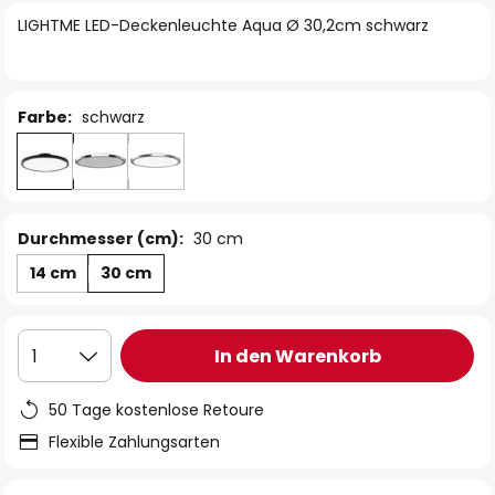
springen
LIGHTME LED-Deckenleuchte Aqua Ø 30,2cm schwarz
Farbe:
schwarz
Durchmesser (cm):
30 cm
14 cm
30 cm
In den Warenkorb
1
50 Tage kostenlose Retoure
Flexible Zahlungsarten