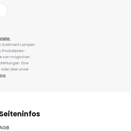
teller.
em Sortiment Lampen
 Produktpreis-
te von möglichen
fehlungen. Eine
 oder über unser
ung
.
Seiteninfos
AGB