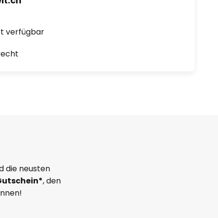
t.ch
ort verfügbar
recht
d die neusten
Gutschein*
, den
önnen!