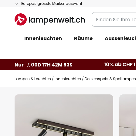
Zum
Europas grösste Markenauswahl
Inhalt
Finden
springen
Sie
Ihre
Innenleuchten
Räume
Aussenleuc
Leuchte...
10% ab CHF 1
Nur
00D 17H 42M 52S
Lampen & Leuchten
Innenleuchten
Deckenspots & Spotlampen
Zum
Ende
der
Bildgalerie
springen