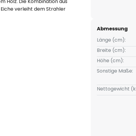
em Holz. Die Kombination aus
Eiche verleiht dem Strahler
harmonisch in verschiedene
d Flurbereich einfügt. Mit
Abmessung
lle bietet der Strahler eine
sung, die durch ihre
Länge (cm):
n angenehmes warmweißes Licht
Breite (cm):
Höhe (cm):
Sonstige Maße:
möglich, die Leuchte wie
 Durch die 3-Stufen-
Nettogewicht (k
-Funktion lässt sie sich zudem
 Schalters in drei
ligkeit dimmen: 100 %, 50 % und