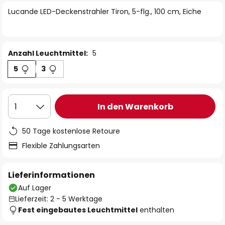
springen
Lucande LED-Deckenstrahler Tiron, 5-flg., 100 cm, Eiche
Anzahl Leuchtmittel:
5
5
3
In den Warenkorb
1
50 Tage kostenlose Retoure
Flexible Zahlungsarten
Lieferinformationen
Auf Lager
Lieferzeit: 2 - 5 Werktage
Fest eingebautes Leuchtmittel
enthalten