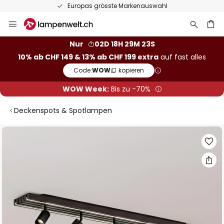
Europas grösste Markenauswahl
Zum
Inhalt
springen
Nur
02D 18H 29M 22S
10% ab CHF 149 & 13% ab CHF 199 extra
auf fast alles
he
Code:
WOW
kopieren
WOW Week:
Bis zu -70%
Deckenspots & Spotlampen
Zum
Ende
der
Bildgalerie
springen