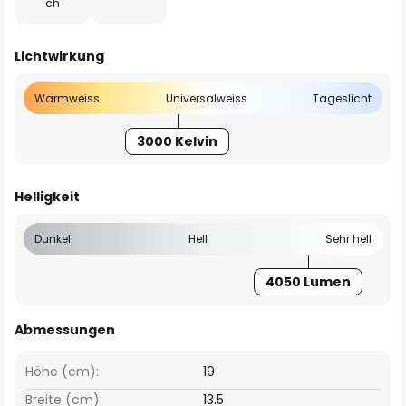
ch
Lichtwirkung
Warmweiss
Universalweiss
Tageslicht
3000 Kelvin
Helligkeit
Dunkel
Hell
Sehr hell
4050 Lumen
Abmessungen
Höhe (cm):
19
Breite (cm):
13.5