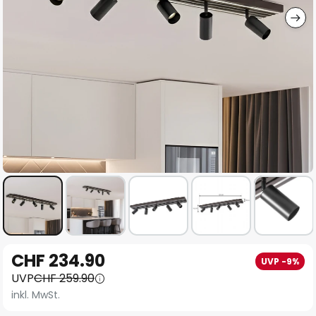
Zum
CHF 234.90
UVP -9%
Anfang
UVP
CHF 259.90
der
inkl. MwSt.
Bildgalerie