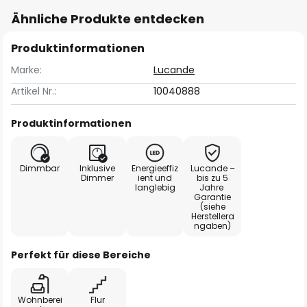
Ähnliche Produkte entdecken
Produktinformationen
Marke:
Lucande
Artikel Nr.:
10040888
Produktinformationen
Dimmbar
Inklusive
Energieeffiz
Lucande –
Dimmer
ient und
bis zu 5
langlebig
Jahre
Garantie
(siehe
Herstellera
ngaben)
Perfekt für diese Bereiche
Wohnberei
Flur